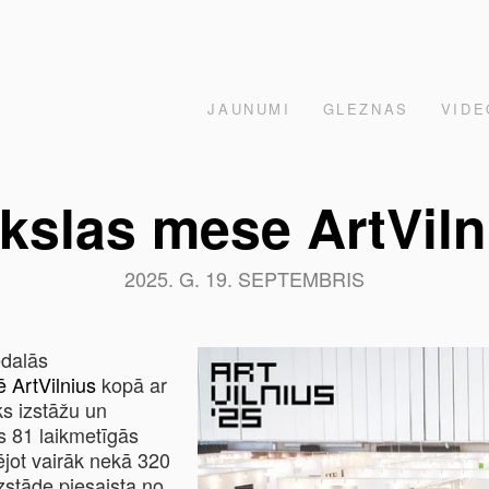
JAUNUMI
GLEZNAS
VIDE
kslas mese ArtViln
2025. G. 19. SEPTEMBRIS
edalās
 ArtVilnius
kopā ar
ks izstāžu un
s 81 laikmetīgās
tējot vairāk nekā 320
zstāde piesaista no