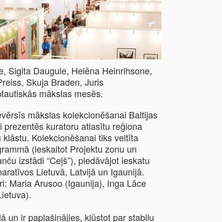
kte, Sigita Daugule, Helēna Heinrihsone,
Preiss, Skuja Braden, Juris
arptautiskās mākslas mesēs.
vērsīs mākslas kolekcionēšanai Baltijas
ši prezentēs kuratoru atlasītu reģiona
u klāstu. Kolekcionēšanai tiks veltīta
grammā (ieskaitot Projektu zonu un
anču izstādi “Ceļš”), piedāvājot ieskatu
ratīvos Lietuvā, Latvijā un Igaunijā.
i: Maria Arusoo (Igaunija), Inga Lāce
Lietuva).
ā un ir paplašinājies, kļūstot par stabilu