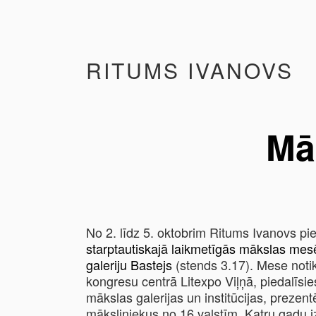
RITUMS IVANOVS
Mā
No 2. līdz 5. oktobrim Ritums Ivanovs pi
starptautiskajā laikmetīgās mākslas mesē
galeriju Bastejs
(stends 3.17). Mese noti
kongresu centrā Litexpo Viļņā, piedalīsie
mākslas galerijas un institūcijas, prezen
māksliniekus no 16 valstīm. Katru gadu i