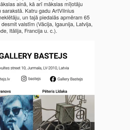
mākslas ainā, kā arī mākslas mīļotāju
sarakstā. Katru gadu ArtVilnius
eklētāju, un tajā piedalās apmēram 65
desmit valstīm (Vācija, Igaunija, Latvija,
e, Itālija, Francija u. c.).