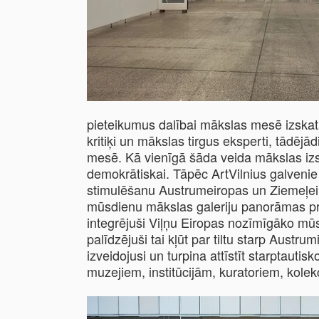
pieteikumus dalībai mākslas mesē izskata
kritiķi un mākslas tirgus eksperti, tādējād
mesē. Kā vienīgā šāda veida mākslas izst
demokrātiskai. Tāpēc ArtVilnius galveni
stimulēšanu Austrumeiropas un Ziemeļeir
mūsdienu mākslas galeriju panorāmas pre
integrējuši Viļņu Eiropas nozīmīgāko mū
palīdzējuši tai kļūt par tiltu starp Aust
izveidojusi un turpina attīstīt starptaut
muzejiem, institūcijām, kuratoriem, kolek