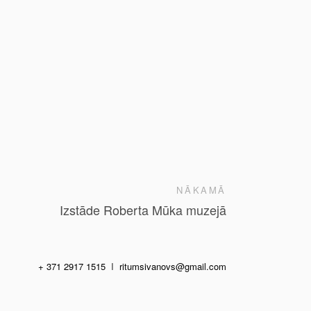
NĀKAMĀ
Izstāde Roberta Mūka muzejā
+ 371 2917 1515
I
ritumsivanovs@gmail.com