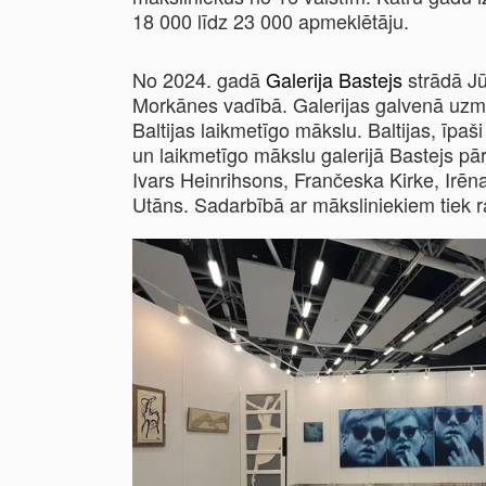
18 000 līdz 23 000 apmeklētāju.
No 2024. gadā
Galerija Bastejs
strādā J
Morkānes vadībā. Galerijas galvenā uzma
Baltijas laikmetīgo mākslu.
Baltijas, īpaš
un laikmetīgo mākslu galerijā Bastejs pārs
Ivars Heinrihsons, Frančeska Kirke, Irē
Utāns.
Sadarbībā ar māksliniekiem tiek ra