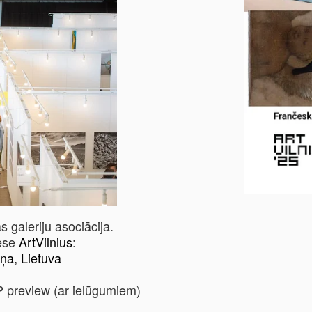
 galeriju asociācija.
mese
ArtVilnius
:
ļņa, Lietuva
P preview (ar ielūgumiem)