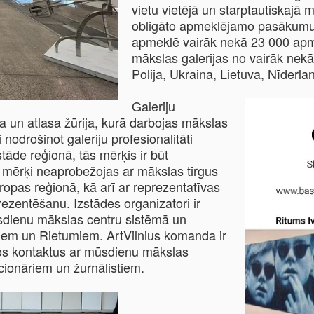
vietu vietējā un starptautiskajā 
obligāto apmeklējamo pasākumu 
apmeklē vairāk nekā 23 000 apm
mākslas galerijas no vairāk nekā 
Polija, Ukraina, Lietuva, Nīderland
Galeriju
 un atlasa žūrija, kurā darbojas mākslas
i nodrošinot galeriju profesionalitāti
āde reģionā, tās mērķis ir būt
e mērķi neaprobežojas ar mākslas tirgus
opas reģionā, kā arī ar reprezentatīvas
zentēšanu. Izstādes organizatori ir
sdienu mākslas centru sistēmā un
rumiem un Rietumiem. ArtVilnius komanda ir
iskos kontaktus ar mūsdienu mākslas
cionāriem un žurnālistiem.