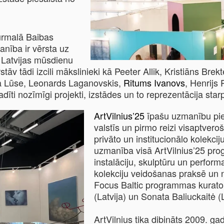
ūrmalā Baibas
nība ir vērsta uz
i Latvijas mūsdienu
tāv tādi izcili mākslinieki kā Peeter Allik, Kristiāns Bre
na Lūse, Leonards Laganovskis,
Ritums Ivanovs
, Henrijs 
dīti nozīmīgi projekti, izstādes un to reprezentācija st
ArtVilnius’25
īpašu uzmanību pie
valstīs un pirmo reizi visaptvero
privāto un institucionālo kolekcij
uzmanība visā ArtVilnius’25 pro
instalāciju, skulptūru un perform
kolekciju veidošanas praksē un na
Focus Baltic programmas kurator
(Latvija) un Sonata Baliuckaitė (
ArtVilnius tika dibināts 2009. gad