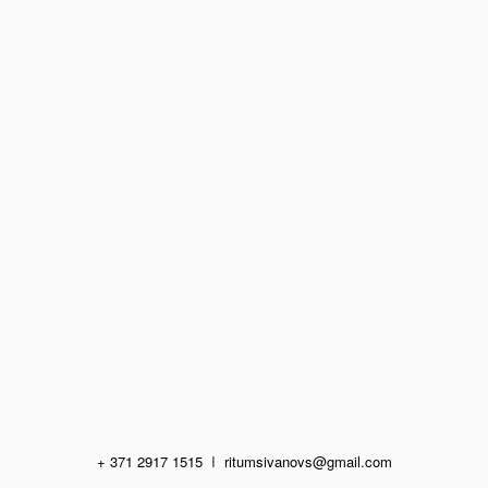
+ 371 2917 1515
I
ritumsivanovs@gmail.com