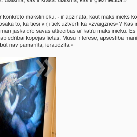
ar konkrēto mākslinieku, - ir apzināta, kaut mākslinieks 
osaka to, ka tieši viņi tiek uztverti kā «zvaigznes»? Kas i
man jāskaidro savas attiecības ar katru mākslinieku. Es 
biedrībai kopējas lietas. Mūsu interese, apsēstība mani i
arbūt nav pamanīts, ieraudzīts.»