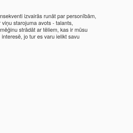
konsekventi izvairās runāt par personībām,
r viņu starojuma avots - talants,
mēģinu strādāt ar tēliem, kas ir mūsu
nteresē, jo tur es varu ielikt savu