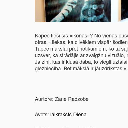
Kāpēc tieši šīs «ikonas»? No vienas puse
otras, «liekas, ka cilvēkiem vispār šodien 
Tāpēc mākslai pret notikumiem, ko tā saj
uzsver, ka strādājis ar zvaigžņu vizuālo
Ja zini, kas ir klusā daba, to viegli uzta
glezniecība. Bet mākslā ir jāuzdrīkstas.»
Aurtore: Zane Radzobe
Avots:
laikraksts Diena