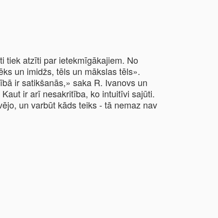
 tiek atzīti par ietekmīgākajiem. No
lvēks un imidžs, tēls un mākslas tēls».
ībā ir satikšanās,» saka R. Ivanovs un
. Kaut ir arī nesakritība, ko intuitīvi sajūti.
savējo, un varbūt kāds teiks - tā nemaz nav