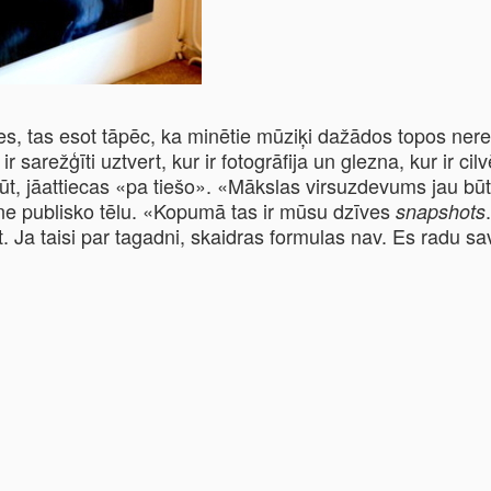
s, tas esot tāpēc, ka minētie mūziķi dažādos topos nereti
ir sarežģīti uztvert, kur ir fotogrāfija un glezna, kur ir ci
ūt, jāattiecas «pa tiešo». «Mākslas virsuzdevums jau būt
, ne publisko tēlu. «Kopumā tas ir mūsu dzīves
snapshots
isīt. Ja taisi par tagadni, skaidras formulas nav. Es radu 