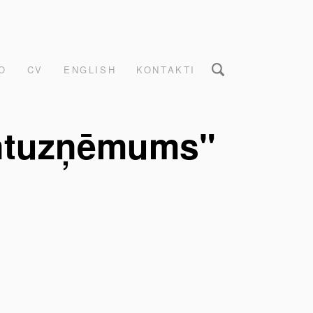
O
CV
ENGLISH
KONTAKTI
entuzņēmums"