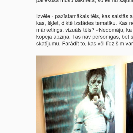
Izvēle - pazīstamākais tēls, kas saistās 
kas, šķiet, diktē izstādes tematiku. Kas n
mārketings, vizuāls tēls? «Nedomāju, ka 
kopējā apziņā. Tās nav personīgas, bet sa
skatījumu. Parādīt to, kas vēl līdz šim v