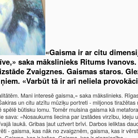
«Gaisma ir ar citu dimensij
īve,» saka mākslinieks Ritums Ivanovs. R
lizstāde Zvaigznes. Gaismas staros. Gle
ņiem. «Varbūt tā ir arī neliela provokāci
litātēm. Mani interesē gaisma,» saka mākslinieks. Rīgas
ras un citu atzītu mūziķu portreti - miljonos tiražētas r
 spēlē būtisku lomu. Tomēr mulsina gaisma kā metafora,
pie sava: «Nosaukums liecina par izstādes virzību, ideju
vajā laukā. Gribas ļaut uztvert brīvi. Darbos ieliktas daud
rēti - gaisma, kas nāk no zvaigznēm, gaisma, kas ir vērs
. Gaisma, kas ir krāsa. Gaisma, kas ir glezniecība.»