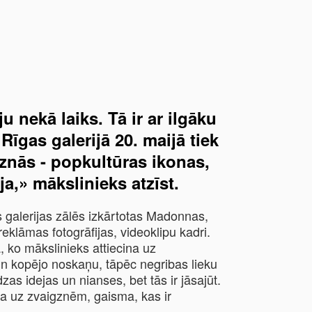
u nekā laiks. Tā ir ar ilgāku
īgas galerijā 20. maijā tiek
znās - popkultūras ikonas,
ja,» mākslinieks atzīst.
 galerijas zālēs izkārtotas Madonnas,
eklāmas fotogrāfijas, videoklipu kadri.
 ko mākslinieks attiecina uz
 un kopējo noskaņu, tāpēc negribas lieku
zas idejas un nianses, bet tās ir jāsajūt.
ta uz zvaigznēm, gaisma, kas ir