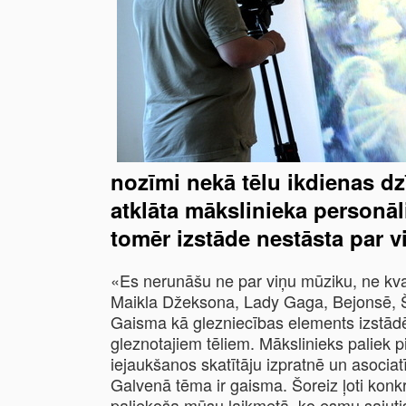
nozīmi nekā tēlu ikdienas dz
atklāta mākslinieka personā
tomēr izstāde nestāsta par vi
«Es nerunāšu ne par viņu mūziku, ne kva
Maikla Džeksona, Lady Gaga, Bejonsē, Šaki
Gaisma kā glezniecības elements izstādē
gleznotajiem tēliem. Mākslinieks paliek 
iejaukšanos skatītāju izpratnē un asociatī
Galvenā tēma ir gaisma. Šoreiz ļoti konk
paliekoša mūsu laikmetā, ko esmu sajutis