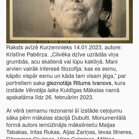
Raksts avīzē Kurzemnieks
14.01.2023, autore:
Kristīne Pabērza.
„Cilvēka dzīve uzrādās viņa
grumbās, acu skatienā vai lūpu kaktiņā. Mani
arvien vairāk interesē filozofija: kas es esmu,
kāpēc vispār esmu un kāda tam visam jēga,” par
portretiem saka
gleznotājs Ritums Ivanovs
, kura
izstāde
Kuldīgas Mākslas namā
Vērotāja laiks
apskatāma līdz 26. februārim 2023.
Ar vērā ņemamu rezonansi šī izstāde ceļojumu
sāka pērn mākslas stacijā Dubulti. Monumentālā
formā autors iemūžinājis mākslinieču Maijas
Tabakas, Intas Rukas, Aijas Zariņas, Ievas Iltneres,
Džemmas Skulmes, Vijas Celmiņas, Mētras