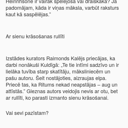
Heinrihsone ir vairāk spēlējoša vai draiskāka? Ja
padomājam, kāda ir viņas māksla, varbūt raksturs
kaut kā saspēlējas.”
Ar sienu krāsošanas rullīti
Izstādes kurators Raimonds Kalējs priecājas, ka
darbi nonākuši Kuldīgā: „Te tie intīmi sadzīvo un ir
lielāka tuvība starp skatītāju, māksliniecēm un
pašu autoru. Šeit nostājoties, aizraujas elpa.
Priecē tas, ka Ritums nekad neapstājas – aug un
attīstās.” Gleznas autors veidojis nevis ar otu, bet
ar rullīti, ko parasti izmanto sienu krāsošanai.
Vai sevi pazīstam?