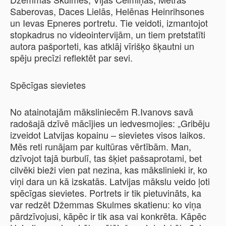
Saberovas, Daces Lielās, Helēnas Heinrihsones
un Ievas Epneres portretu. Tie veidoti, izmantojot
stopkadrus no videointervijām, un tiem pretstatīti
autora pašporteti, kas atklāj vīrišķo šķautni un
spēju precīzi reflektēt par sevi.
Spēcīgas sievietes
No atainotajām māksliniecēm R.Ivanovs savā
radošajā dzīvē mācījies un iedvesmojies: „Gribēju
izveidot Latvijas kopainu – sievietes visos laikos.
Mēs reti runājam par kultūras vērtībām. Man,
dzīvojot tajā burbulī, tas šķiet pašsaprotami, bet
cilvēki bieži vien pat nezina, kas mākslinieki ir, ko
viņi dara un kā izskatās. Latvijas mākslu veido ļoti
spēcīgas sievietes. Portrets ir tik pietuvināts, ka
var redzēt Džemmas Skulmes skatienu: ko viņa
pārdzīvojusi, kāpēc ir tik asa vai konkrēta. Kāpēc