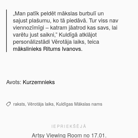
„Man patīk peldēt mākslas burbulī un
sajust plašumu, ko tā piedāvā. Tur viss nav
viennozīmīgi – katram jāatrod kas savs, lai
varētu just saikni,” Kuldīgā atklājot
personālizstādi Vērotāja laiks, teica
mākslinieks Ritums Ivanovs.
Avots:
Kurzemnieks
raksts,
Vērotāja laiks,
Kuldīgas Mākslas nams
IEPRIEKŠĒJĀ
Artsy Viewing Room no 17.01.