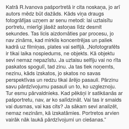
Katrā R.Ivanova pašportretā ir cita noskaņa, jo arī
autors mēdz būt dažāds. Kāds viņa draugs
fotogrāfijas uzņem ar senu metodi: lai uztaisītu
portretu, mierīgi jāsēž astoņas līdz desmit
sekundes. Tas licis aizdomāties par procesu, jo
nav zināms, kad mirklis koncentrējas un paliek
kadrā uz filmiņas, plates vai selfijā. „Nofotografēts
ir tikai laika nospiedums, ne objekts. Kā objektu
sevi nemaz nepazīstu. Ja uztaisu selfiju vai no rīta
paskatos spogulī, tad zinu. Ja tas tiek noņemts,
nezinu, kāds izskatos, jo skatos no savas
perspektīvas un redzu tikai ārējo pasauli. Pārzinu
savu pārdzīvojumu pasauli un to, ko uzgleznoju.
Tur esmu pārvaldnieks. Kad pēkšņi ir satikšanās ar
pašportretu, nav, ar ko salīdzināt. Vai tas ir smaids
vai dusmas, vai kas cits? Ja sākam sevi analizēt,
nemaz nezinām, kā izskatāmies. Portretos arvien
vairāk nāk laukā pārdzīvojumi un ciešanas.”