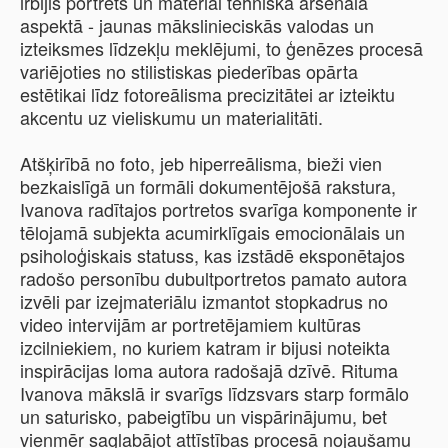
irbijis portrets un materiāl tehniskā arsenāla
aspektā - jaunas mākslinieciskās valodas un
izteiksmes līdzekļu meklējumi, to ģenēzes procesā
variējoties no stilistiskas piederības opārta
estētikai līdz fotoreālisma precizitātei ar izteiktu
akcentu uz vieliskumu un materialitāti.
Atšķirībā no foto, jeb hiperreālisma, bieži vien
bezkaislīgā un formāli dokumentējošā rakstura,
Ivanova radītajos portretos svarīga komponente ir
tēlojamā subjekta acumirklīgais emocionālais un
psiholoģiskais statuss, kas izstādē eksponētajos
radošo personību dubultportretos pamato autora
izvēli par izejmateriālu izmantot stopkadrus no
video intervijām ar portretējamiem kultūras
izcilniekiem, no kuriem katram ir bijusi noteikta
inspirācijas loma autora radošajā dzīvē. Rituma
Ivanova mākslā ir svarīgs līdzsvars starp formālo
un saturisko, pabeigtību un vispārinājumu, bet
vienmēr saglabājot attīstības procesā nojaušamu