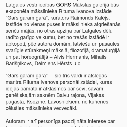
Latgales vēstniecības
GORS
Mākslas galerijā būs
eksponēta mākslinieka Rituma Ivanova izstāde
“Gars garam garā”, kurators Raimonds Kalējs.
Izstāde no vienas puses ir mākslinieka atgriešanās
senču mājās, no otras apziņa par Latgales dēlu
radīto garīgo veikumu, bet no trešās izstādē ir
apkopoti, pēc autora domām, latviešu un pasaules
svarīgie stūrakmeņi mākslā, filozofijā, dramaturģijā
un pat horeogrāfijā – Alvis Hermanis, Mihails
Barišņikovs, Deimjens Hērsts u.c.
“Gars garam garā” – šie trīs vārdi ir atslēgas
mantra Rituma Ivanova personālizstādei, kuras
idejas pamatā ir atklāsmes par sevi, savām
ģenētiskajām saknēm Balvu rajona, Viļakas
pagasta, Ksozīne, Lavošniekiem, no kurienes
cēlušies mākslinieka vecvecāki.
Autoram ir arī personīga padziļināta interese par