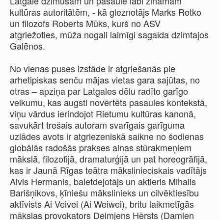
Latgalē dzimušām un pasaulē labi zināmām
kultūras autoritātēm, - kā gleznotājs Marks Rotko
un filozofs Roberts Mūks, kurš no ASV
atgriežoties, mūža nogali laimīgi sagaida dzimtajos
Galēnos.
No vienas puses izstāde ir atgriešanās pie
arhetipiskas senču mājas vietas gara sajūtas, no
otras – apziņa par Latgales dēlu radīto garīgo
veikumu, kas augsti novērtēts pasaules kontekstā,
viņu vārdus ierindojot Rietumu kultūras kanonā,
savukārt trešais autoram svarīgais garīguma
uzlādes avots ir atgriezeniskā saikne no šodienas
globālās radošās prakses ainas stūrakmeņiem
mākslā, filozofijā, dramaturģijā un pat horeogrāfijā,
kas ir Jaunā Rīgas teātra mākslinieciskais vadītājs
Alvis Hermanis, baletdejotājs un aktieris Mihails
Barišņikovs, ķīniešu mākslinieks un cilvēktiesību
aktīvists Ai Veivei (Ai Weiwei), britu laikmetīgās
mākslas provokators Deimjens Hērsts (Damien