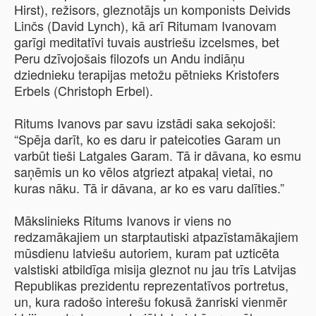
Hirst), režisors, gleznotājs un komponists Deivids
Linčs (David Lynch), kā arī Ritumam Ivanovam
garīgi meditatīvi tuvais austriešu izcelsmes, bet
Peru dzīvojošais filozofs un Andu indiāņu
dziednieku terapijas metožu pētnieks Kristofers
Erbels (Christoph Erbel).
Ritums Ivanovs par savu izstādi saka sekojoši:
“Spēja darīt, ko es daru ir pateicoties Garam un
varbūt tieši Latgales Garam. Tā ir dāvana, ko esmu
saņēmis un ko vēlos atgriezt atpakaļ vietai, no
kuras nāku. Tā ir dāvana, ar ko es varu dalīties.”
Mākslinieks Ritums Ivanovs ir viens no
redzamākajiem un starptautiski atpazīstamākajiem
mūsdienu latviešu autoriem, kuram pat uzticēta
valstiski atbildīga misija gleznot nu jau trīs Latvijas
Republikas prezidentu reprezentatīvos portretus,
un, kura radošo interešu fokusā žanriski vienmēr