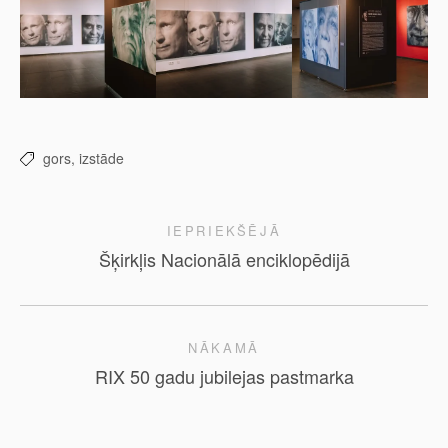
gors,
izstāde
IEPRIEKŠĒJĀ
Šķirkļis Nacionālā enciklopēdijā
NĀKAMĀ
RIX 50 gadu jubilejas pastmarka