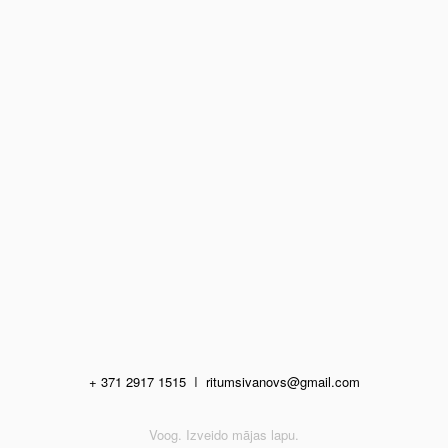
+ 371 2917 1515
I
ritumsivanovs@gmail.com
Voog. Izveido mājas lapu.