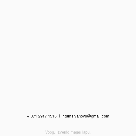
+ 371 2917 1515
I
ritumsivanovs@gmail.com
Voog. Izveido mājas lapu.