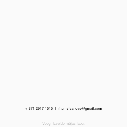
+ 371 2917 1515
I
ritumsivanovs@gmail.com
Voog. Izveido mājas lapu.