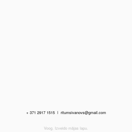
+ 371 2917 1515
I
ritumsivanovs@gmail.com
Voog. Izveido mājas lapu.