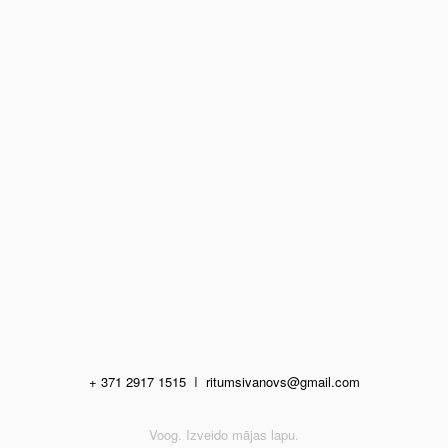
+ 371 2917 1515
I
ritumsivanovs@gmail.com
Voog. Izveido mājas lapu.