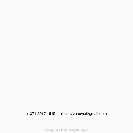
+ 371 2917 1515
I
ritumsivanovs@gmail.com
Voog. Izveido mājas lapu.