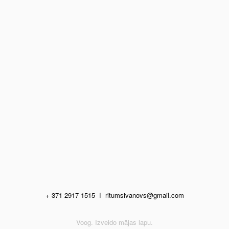
+ 371 2917 1515
I
ritumsivanovs@gmail.com
Voog. Izveido mājas lapu.