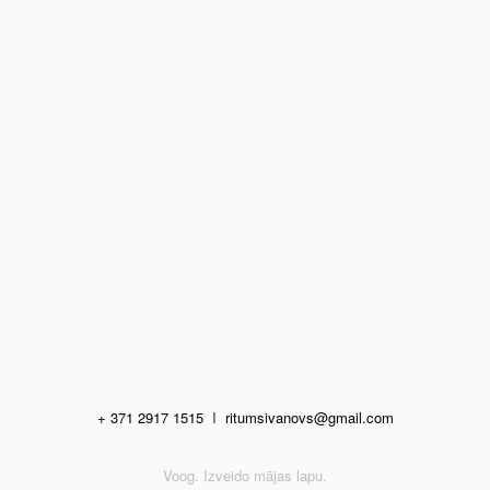
+ 371 2917 1515
I
ritumsivanovs@gmail.com
Voog. Izveido mājas lapu.