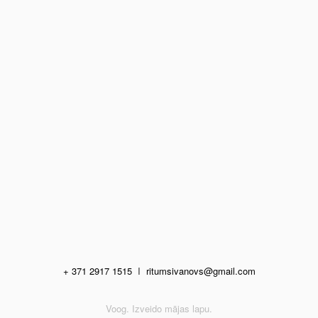
+ 371 2917 1515
I
ritumsivanovs@gmail.com
Voog. Izveido mājas lapu.