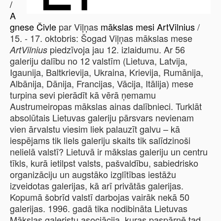
/
A
gnese Čivle
par Viļņas
mākslas mesi
ArtVilnius
/
15. - 17. oktobris:
Šogad Viļņas mākslas mese
piedzīvoja jau 12. izlaidumu. Ar 56
ArtVilnius
galeriju dalību no 12 valstīm (Lietuva, Latvija,
Igaunija, Baltkrievija, Ukraina, Krievija, Rumānija,
Albānija, Dānija, Francijas, Vācija, Itālija) mese
turpina sevi pierādīt kā vērā ņemamu
Austrumeiropas mākslas ainas dalībnieci. Turklāt
absolūtais Lietuvas galeriju pārsvars nevienam
vien ārvalstu viesim liek palauzīt galvu – kā
iespējams tik liels galeriju skaits tik salīdzinoši
nelielā valstī? Lietuvā ir mākslas galeriju un centru
tīkls, kurā ietilpst valsts, pašvaldību, sabiedrisko
organizāciju un augstāko izglītības iestāžu
izveidotas galerijas, kā arī privātās galerijas.
Kopumā šobrīd valstī darbojas vairāk nekā 50
galerijas. 1996. gadā tika nodibināta Lietuvas
Mākslas galeristu asociācija, kuras paspārnē tad