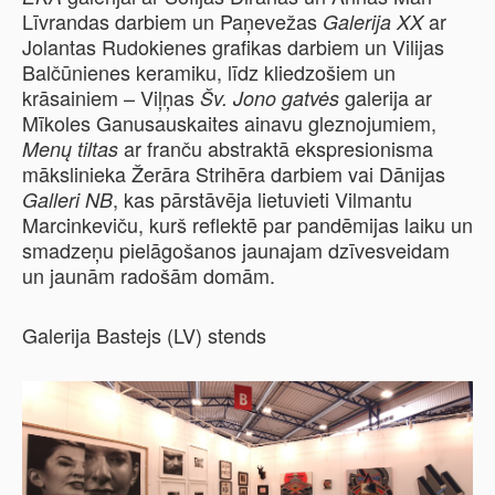
Līvrandas darbiem un Paņevežas
ar
Galerija XX
Jolantas Rudokienes grafikas darbiem un Vilijas
Balčūnienes keramiku, līdz kliedzošiem un
krāsainiem – Viļņas
galerija ar
Šv. Jono gatvės
Mīkoles Ganusauskaites ainavu gleznojumiem,
ar franču abstraktā ekspresionisma
Menų tiltas
mākslinieka Žerāra Strihēra darbiem vai Dānijas
, kas pārstāvēja lietuvieti Vilmantu
Galleri NB
Marcinkeviču, kurš reflektē par pandēmijas laiku un
smadzeņu pielāgošanos jaunajam dzīvesveidam
un jaunām radošām domām.
Galerija Bastejs (LV) stends