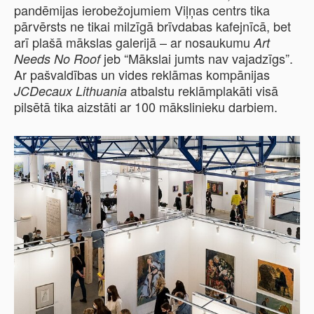
pandēmijas ierobežojumiem Viļņas centrs tika
pārvērsts ne tikai milzīgā brīvdabas kafejnīcā, bet
arī plašā mākslas galerijā – ar nosaukumu
Art
jeb “Mākslai jumts nav vajadzīgs”.
Needs No Roof
Ar pašvaldības un vides reklāmas kompānijas
atbalstu reklāmplakāti visā
JCDecaux Lithuania
pilsētā tika aizstāti ar 100 mākslinieku darbiem.