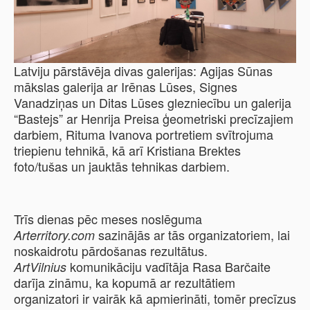
Latviju pārstāvēja divas galerijas: Agijas Sūnas
mākslas galerija ar Irēnas Lūses, Signes
Vanadziņas un Ditas Lūses glezniecību un galerija
“Bastejs” ar Henrija Preisa ģeometriski precīzajiem
darbiem, Rituma Ivanova portretiem svītrojuma
triepienu tehnikā, kā arī Kristiana Brektes
foto/tušas un jauktās tehnikas darbiem.
Trīs dienas pēc meses noslēguma
sazinājās ar tās organizatoriem, lai
Arterritory.com
noskaidrotu pārdošanas rezultātus.
komunikāciju vadītāja Rasa Barčaite
ArtVilnius
darīja zināmu, ka kopumā ar rezultātiem
organizatori ir vairāk kā apmierināti, tomēr precīzus