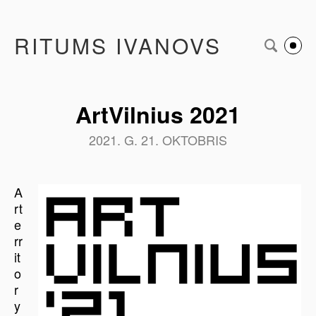
RITUMS IVANOVS
ArtVilnius 2021
2021. G. 21. OKTOBRIS
A
rt
e
rr
it
o
r
y