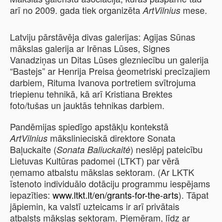
arī no 2009. gada tiek organizēta
mese.
ArtVilnius
Latviju pārstāvēja divas galerijas: Agijas Sūnas
mākslas galerija ar Irēnas Lūses, Signes
Vanadziņas un Ditas Lūses glezniecību un galerija
“Bastejs” ar Henrija Preisa ģeometriski precīzajiem
darbiem, Rituma Ivanova portretiem svītrojuma
triepienu tehnikā, kā arī Kristiana Brektes
foto/tušas un jauktās tehnikas darbiem.
Pandēmijas spiedīgo apstākļu kontekstā
mākslinieciskā direktore Sonata
ArtVilnius
Baļuckaite (
) neslēpj pateicību
Sonata Baliuckaitė
Lietuvas Kultūras padomei (LTKT) par vērā
ņemamo atbalstu mākslas sektoram. (Ar LKTK
īstenoto individuālo dotāciju programmu iespējams
iepazīties:
www.ltkt.lt/en/grants-for-the-arts
). Tāpat
jāpiemin, ka valstī uzteicams ir arī privātais
atbalsts mākslas sektoram. Piemēram, līdz ar