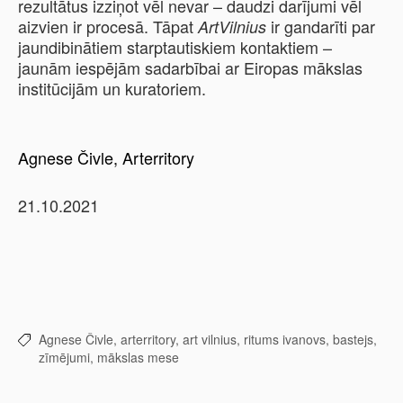
rezultātus izziņot vēl nevar – daudzi darījumi vēl
aizvien ir procesā. Tāpat
ir gandarīti par
ArtVilnius
jaundibinātiem starptautiskiem kontaktiem –
jaunām iespējām sadarbībai ar Eiropas mākslas
institūcijām un kuratoriem.
Agnese Čivle, Arterritory
21.10.2021
Agnese Čivle,
arterritory,
art vilnius,
ritums ivanovs,
bastejs,
zīmējumi,
mākslas mese