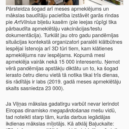
Pārsteidza šogad arī meses apmeklējums un
mākslas baudītāju pacietība izstāvēt garās rindas
pie
biļešu kasēm (pie ieejas rūpīgi tika
ArtVilnius
pārbaudīta apmeklētāju vakcinācijas/testu
dokumentācija). Turklāt jau otro gadu pandēmijas
situācijas kontekstā organizatori paralēli klātbūtnes
iespējai īstenoja arī 3D tūri tiem, kam klātienes
apmeklējums nav iespējams. Kopumā mesi
apmeklēja vairāk nekā 15 000 interesentu. Ņemot
vērā pandēmijas apstākļu diktātu un to, ka šogad
ierasto četru dienu vietā tā notika tikai trīs dienas,
šis rādītājs ir labs (2019. gadā meses apmeklētāju
skaits sasniedza 23 000).
Ja Viļņas mākslas gadatirgu varbūt nevar ierindot
Eiropas dinamisko
mešu vidū,
megapārdošanas
tad noteikti starp tām, kurās darbus iegādājas
ikdienas mākslas mīļotājs. Kā atklāj Baļuckaite: