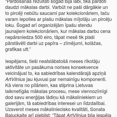
“Pārdošanas rezultāti šogad bija labi, tika pārdoti
daudzi mākslas darbi. Varbūt ne paši dārgākie un
to pircēji nebūtu saucami par kolekcionāriem, taču
varam lepoties ar plašu mākslas mīļotāju un pircēju
loku. Šogad arī organizējām īpašu stendu
jaunajiem kolekcionāriem, kur mākslas darbu cena
nepārsniedza 500 eiro, tāpat mesē tik plaši
pārstāvēti darbi uz papīra – zīmējumi, kolāžas,
grafikas utt.”
Iespējams, tieši neatslābstošā meses rīkotāju
aktivitāte un pasākuma norises konsekvence
veicinājusi to, ka sabiedrības kalendārajā apziņā
jau kļuvusi par nemainīgu komponenti.
ArtVilnius
Kā viens no pīlāriem, kas stiprina Lietuvas
laikmetīgās mākslas procesu, mese viennozīmīgi
dod savu enerģijas lādiņu kā māksliniekiem un
galerijām, tā sabiedrības interesei un līdzdalībai.
Uzsverot meses māksliniecisko kvalitāti, Sonata
Baļuckaite arī piebilst: “Tāpat
bija iespēja
ArtVilnius