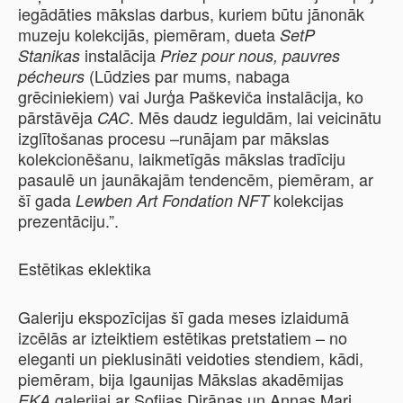
iegādāties mākslas darbus, kuriem būtu jānonāk
muzeju kolekcijās, piemēram, dueta
SetP
instalācija
Stanikas
Priez pour nous, pauvres
(Lūdzies par mums, nabaga
pécheurs
grēciniekiem) vai Jurģa Paškeviča instalācija, ko
pārstāvēja
. Mēs daudz ieguldām, lai veicinātu
CAC
izglītošanas procesu –runājam par mākslas
kolekcionēšanu, laikmetīgās mākslas tradīciju
pasaulē un jaunākajām tendencēm, piemēram, ar
šī gada
kolekcijas
Lewben Art Fondation NFT
prezentāciju.”.
Estētikas eklektika
Galeriju ekspozīcijas šī gada meses izlaidumā
izcēlās ar izteiktiem estētikas pretstatiem – no
eleganti un pieklusināti veidoties stendiem, kādi,
piemēram, bija Igaunijas Mākslas akadēmijas
galerijai ar Sofijas Dirānas un Annas Mari
EKA