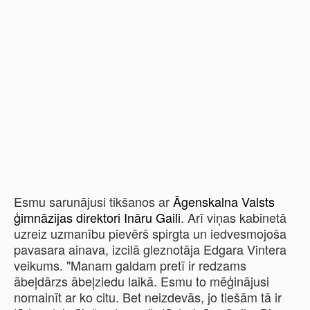
Esmu sarunājusi tikšanos ar
Āgenskalna Valsts
ģimnāzijas direktori Ināru Gaili
. Arī viņas kabinetā
uzreiz uzmanību pievērš spirgta un iedvesmojoša
pavasara ainava, izcilā gleznotāja Edgara Vintera
veikums.
"Manam galdam pretī ir redzams
ābeļdārzs ābeļziedu laikā. Esmu to mēģinājusi
nomainīt ar ko citu. Bet neizdevās, jo tiešām tā ir