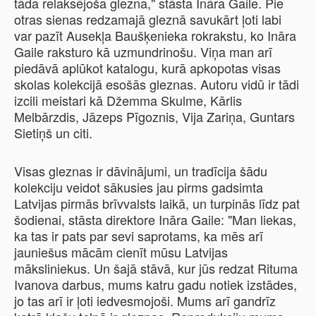
tāda relaksējoša glezna," stāsta Ināra Gaile.
Pie
otras sienas redzamajā gleznā savukārt ļoti labi
var pazīt Ausekļa Baušķenieka rokrakstu, ko Ināra
Gaile raksturo kā uzmundrinošu.
Viņa man arī
piedāvā aplūkot katalogu, kurā apkopotas visas
skolas kolekcijā esošās gleznas. Autoru vidū ir tādi
izcili meistari kā Džemma Skulme, Kārlis
Melbārzdis, Jāzeps Pīgoznis, Vija Zariņa, Guntars
Sietiņš un citi.
Visas gleznas ir dāvinājumi, un tradīcija šādu
kolekciju veidot sākusies jau pirms gadsimta
Latvijas pirmās brīvvalsts laikā, un turpinās līdz pat
šodienai, stāsta direktore Ināra Gaile: "Man liekas,
ka tas ir pats par sevi saprotams, ka mēs arī
jauniešus mācām cienīt mūsu Latvijas
māksliniekus. Un šajā stāvā, kur jūs redzat Rituma
Ivanova darbus, mums katru gadu notiek izstādes,
jo tas arī ir ļoti iedvesmojoši. Mums arī gandrīz