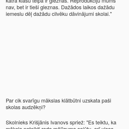
katrā klašu telpā ir gleznas. Reprodukciju mums
nav, bet ir tieši gleznas. Dažādos laikos dažādu
iemeslu dēļ dažādu cilvēku dāvinājumi skolai."
Par cik svarīgu mākslas klātbūtni uzskata paši
skolas audzēkņi?
Skolnieks Krišjānis Ivanovs spriež: "Es teiktu, ka
māksla noteikti rada mājīguma sajūtu, arī visas