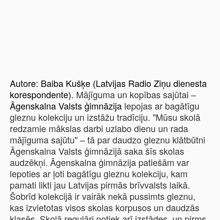
Autore:
Baiba Kušķe (Latvijas Radio Ziņu dienesta
korespondente).
Mājīguma un kopības sajūtai –
Āgenskalna Valsts ģimnāzija
lepojas ar bagātīgu
gleznu kolekciju un izstāžu tradīciju. "Mūsu skolā
redzamie mākslas darbi uzlabo dienu un rada
mājīguma sajūtu" – tā par daudzo gleznu klātbūtni
Āgenskalna Valsts ģimnāzijā saka šīs skolas
audzēkņi. Āgenskalna ģimnāzija patiešām var
lepoties ar ļoti bagātīgu gleznu kolekciju, kam
pamati likti jau Latvijas pirmās brīvvalsts laikā.
Šobrīd kolekcijā ir vairāk nekā pussimts gleznu,
kas izvietotas visos skolas korpusos un daudzās
klasēs. Skolā regulāri notiek arī izstādes, un pirms