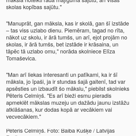
skolas kopības sajūtu."
"Manuprāt, gan māksla, kas ir skolā, gan šī izstāde
– tas viss uzlabo dienu. Piemēram, tagad no rīta,
nākot uz skolu, ir ārā tumšs, un arī, ejot projām no
skolas, ir ārā tumšs, bet izstāde ir krāsaina, un
tāpēc tā uzlabo omu," norāda skolniece Elīza
Tomaševica.
"Man arī liekas interesanti un patīkami, ka ir šī
māksla, jo īpaši, ja ir stundas šajā gaitenī, tad var
apsēsties un izbaudīt šo mākslu," piebilst skolnieks
Pēteris Celmiņš. "Es arī bieži esmu pieradis
apmeklēt mākslas muzeju un dažādu jaunu izstāžu
atklāšanas, kur dodas kopā ar vecākiem vai
vecvecākiem."