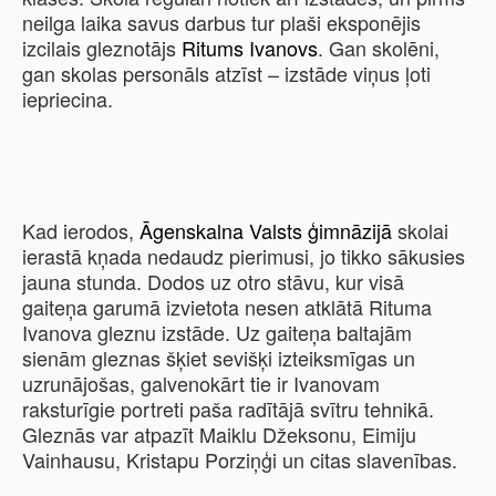
neilga laika savus darbus tur plaši eksponējis
izcilais gleznotājs
Ritums Ivanovs
. Gan skolēni,
gan skolas personāls atzīst – izstāde viņus ļoti
iepriecina.
Kad ierodos,
Āgenskalna Valsts ģimnāzijā
skolai
ierastā kņada nedaudz pierimusi, jo tikko sākusies
jauna stunda. Dodos uz otro stāvu, kur visā
gaiteņa garumā izvietota nesen atklātā Rituma
Ivanova gleznu izstāde. Uz gaiteņa baltajām
sienām gleznas šķiet sevišķi izteiksmīgas un
uzrunājošas, galvenokārt tie ir Ivanovam
raksturīgie portreti paša radītājā svītru tehnikā.
Gleznās var atpazīt Maiklu Džeksonu, Eimiju
Vainhausu, Kristapu Porziņģi un citas slavenības.