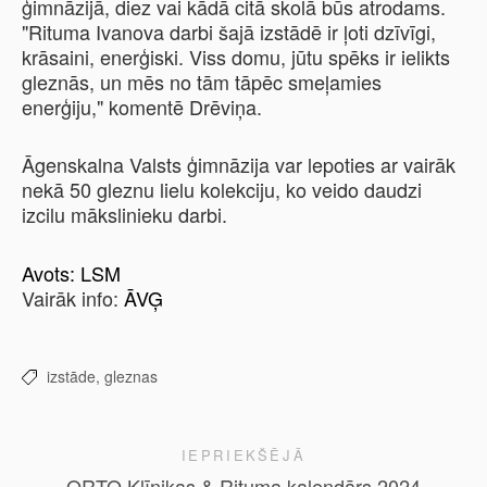
ģimnāzijā, diez vai kādā citā skolā būs atrodams.
"Rituma Ivanova darbi šajā izstādē ir ļoti dzīvīgi,
krāsaini, enerģiski. Viss domu, jūtu spēks ir ielikts
gleznās, un mēs no tām tāpēc smeļamies
enerģiju," komentē Drēviņa.
Āgenskalna Valsts ģimnāzija var lepoties ar vairāk
nekā 50 gleznu lielu kolekciju, ko veido daudzi
izcilu mākslinieku darbi.
Avots: LSM
Vairāk info:
ĀVĢ
izstāde,
gleznas
IEPRIEKŠĒJĀ
ORTO Klīnikas & Rituma kalendārs 2024