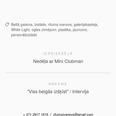
Baltā gaisma,
izstāde,
ritums ivanovs,
galerijabastejs,
White Light,
ogles zīmējumi,
plastika,
jaunums,
personālizstāde
IEPRIEKŠĒJĀ
Nedēļa ar Mini Clubman
NĀKAMĀ
"Viss beigās izšķīst" / Intervija
+ 371 2917 1515
I
ritumsivanovs@gmail.com