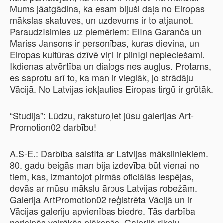
Mums jāatgādina, ka esam bijuši daļa no Eiropas
mākslas skatuves, un uzdevums ir to atjaunot.
Paraudzīsimies uz piemēriem: Elīna Garanča un
Mariss Jansons ir personības, kuras dievina, un
Eiropas kultūras dzīvē viņi ir pilnīgi nepieciešami.
Ikdienas atvērtība un dialogs nes augļus. Protams,
es saprotu arī to, ka man ir vieglāk, jo strādāju
Vācijā. No Latvijas iekļauties Eiropas tirgū ir grūtāk.
“Studija”: Lūdzu, raksturojiet jūsu galerijas Art-
Promotion02 darbību!
A.S-E.: Darbība saistīta ar Latvijas māksliniekiem.
80. gadu beigās man bija izdevība būt vienai no
tiem, kas, izmantojot pirmās oficiālās iespējas,
devās ar mūsu mākslu ārpus Latvijas robežām.
Galerija ArtPromotion02 reģistrēta Vācijā un ir
Vācijas galeriju apvienības biedre. Tās darbība
norisinās vairākās plāksnēs. Galerijā rīkoju