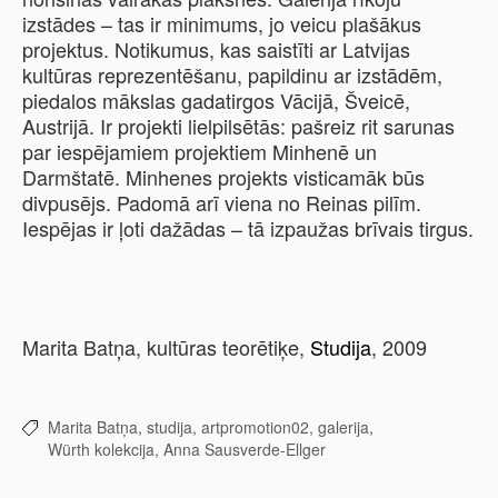
izstādes – tas ir minimums, jo veicu plašākus
projektus. Notikumus, kas saistīti ar Latvijas
kultūras reprezentēšanu, papildinu ar izstādēm,
piedalos mākslas gadatirgos Vācijā, Šveicē,
Austrijā. Ir projekti lielpilsētās: pašreiz rit sarunas
par iespējamiem projektiem Minhenē un
Darmštatē. Minhenes projekts visticamāk būs
divpusējs. Padomā arī viena no Reinas pilīm.
Iespējas ir ļoti dažādas – tā izpaužas brīvais tirgus.
Marita Batņa, kultūras teorētiķe,
Studija
, 2009
Marita Batņa,
studija,
artpromotion02,
galerija,
Würth kolekcija,
Anna Sausverde-Ellger