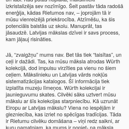
izkristalizēja sev nozīmīgo. Šeit pastāv tāda radošā
enerģija, kādas Rietumos nav, – joprojām tā ir
mūsu vienreizējā priekšrocība. Atzīmēšu, ka šis
potenciāls balstās uz skolu. Manuprāt, tas
jāsaudzē. Latvijas mākslas dzīvei ir savs process,
kam jāļauj risināties.
Jā, “zvaigžņu” mums nav. Bet tās tiek “taisītas”, un
ceļi ir dažādi. Tas, ka mūsu māksla atrodas Würth
kolekcijā, dod impulsu virzīties pa vienu no šiem
ceļiem. Mākslinieku un Latvijas vārds nokļūs
sistematizācijas katalogos. Šī informācija tiek
izplatīta muzeju līmeņos. Würth kolekcijai ir
jaunieguvumu skates. Cilvēki sāks uztvert mūsu
mākslu ar šīs kolekcijas starpniecību. Kā uzrunāt
Eiropu ar Latvijas mākslu? Viena no iespējām ir
glezniecība, kas izriet no spēcīgas tradīcijas. Tāda
ir Rietumu cilvēku domāšana – viņi redz saikni, ar
kuru pamatojam, ka mums ir nopiet- na māksla.