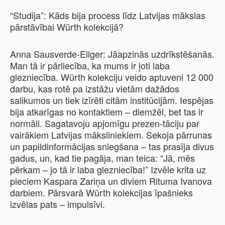
“Studija”: Kāds bija process līdz Latvijas mākslas
pārstāvībai Würth kolekcijā?
Anna Sausverde-Ellger: Jāapzinās uzdrīkstēšanās.
Man tā ir pārliecība, ka mums ir ļoti laba
glezniecība. Würth kolekciju veido aptuveni 12 000
darbu, kas rotē pa izstāžu vietām dažādos
salikumos un tiek izīrēti citām institūcijām. Iespējas
bija atkarīgas no kontaktiem – diemžēl, bet tas ir
normāli. Sagatavoju apjomīgu prezen-tāciju par
vairākiem Latvijas māksliniekiem. Sekoja pārrunas
un papildinformācijas sniegšana – tas prasīja divus
gadus, un, kad tie pagāja, man teica: “Jā, mēs
pērkam – jo tā ir laba glezniecība!” Izvēle krita uz
pieciem Kaspara Zariņa un diviem Rituma Ivanova
darbiem. Pārsvarā Würth kolekcijas īpašnieks
izvēlas pats – impulsīvi.