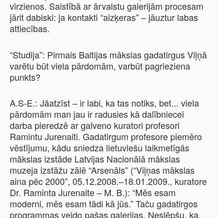
virzienos. Saistībā ar ārvalstu galerijām procesam
jārit dabiski: ja kontakti “aizķeras” – jāuztur labas
attiecības.
“Studija”: Pirmais Baltijas mākslas gadatirgus Viļņā
varētu būt viela pārdomām, varbūt pagrieziena
punkts?
A.S-E.: Jāatzīst – ir labi, ka tas notiks, bet... viela
pārdomām man jau ir radusies kā dalībniecei
darba pieredzē ar galveno kuratori profesori
Ramintu Jurenaiti. Gadatirgum profesore piemēro
vēstījumu, kādu sniedza lietuviešu laikmetīgās
mākslas izstāde Latvijas Nacionālā mākslas
muzeja izstāžu zālē “Arsenāls” (“Viļņas mākslas
aina pēc 2000”, 05.12.2008.–18.01.2009., kuratore
Dr. Raminta Jurenaite – M. B.): “Mēs esam
moderni, mēs esam tādi kā jūs.” Taču gadatirgos
programmas veido pašas galerijas. Neslēpšu, ka,