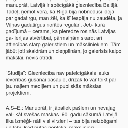
manuprāt, Latvijā ir spēcīgākā glezniecība Baltijā.
Tādēļ, ņemot vērā, ka Rīgā bija nobriedusi ideja
par gadatirgu, man žēl, ka šī iespēja nu zaudēta, ja
Viļņas gadatirgus noritēs regulāri. Jeb- kurā
gadījumā – cerams, ka pieredze rosinās Latvijas
ga- lerijas atvērtībai, pārmaiņām skarot arī
attiecības starp galeristiem un māksliniekiem. Tām
jābūt ļoti skaidrām un cieņpilnām, jo galerists kalpo
mākslai, nevis otrādi.
“Studija”: Glezniecība nav pateicīgākais lauks
ievērības gūšanai pasaulē, drīzāk to var teikt par
jau­ najiem medijiem un publiskās mākslas
projektiem.
A.S–E.: Manuprāt, ir jāpaliek pašiem un nevajag
val- kāt svešas maskas. 90. gadu sākumā Latvijā
tika izmēģi- nāti visi virzieni – tas bija neizbēgami
un labi. Kad putas noplaka, mākslinieki