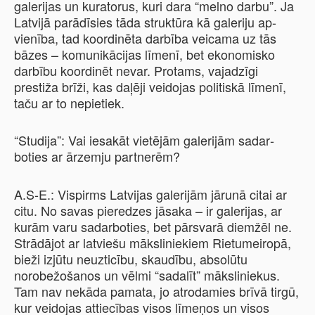
galerijas un kuratorus, kuri dara “melno darbu”. Ja
Latvijā parādīsies tāda struktūra kā galeriju ap-
vienība, tad koordinēta darbība veicama uz tās
bāzes – komunikācijas līmenī, bet ekonomisko
darbību koordinēt nevar. Protams, vajadzīgi
prestiža brīži, kas daļēji veidojas politiskā līmenī,
taču ar to nepietiek.
“Studija”: Vai iesakāt vietējām galerijām sadar­
boties ar ārzemju partnerēm?
A.S-E.: Vispirms Latvijas galerijām jārunā citai ar
citu. No savas pieredzes jāsaka – ir galerijas, ar
kurām varu sadarboties, bet pārsvarā diemžēl ne.
Strādājot ar latviešu māksliniekiem Rietumeiropā,
bieži izjūtu neuzticību, skaudību, absolūtu
norobežošanos un vēlmi “sadalīt” māksliniekus.
Tam nav nekāda pamata, jo atrodamies brīvā tirgū,
kur veidojas attiecības visos līmeņos un visos