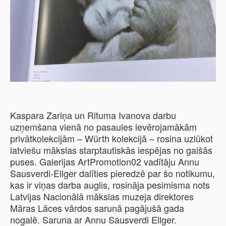
Kaspara Zariņa un Rituma Ivanova darbu
uzņemšana vienā no pasaules ievērojamākām
privātkolekcijām – Würth kolekcijā – rosina uzlūkot
latviešu mākslas starptautiskās iespējas no gaišās
puses. Galerijas ArtPromotion02 vadītāju Annu
Sausverdi-Ellger dalīties pieredzē par šo notikumu,
kas ir viņas darba auglis, rosināja pesimisma nots
Latvijas Nacionālā mākslas muzeja direktores
Māras Lāces vārdos sarunā pagājušā gada
nogalē. Saruna ar Annu Sausverdi Ellger.