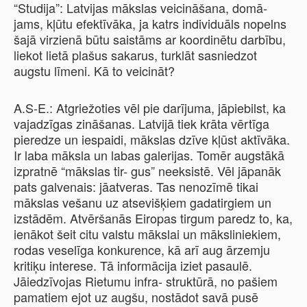
“Studija”: Latvijas mākslas veicināšana, domā­
jams, kļūtu efektīvāka, ja katrs individuāls nopelns
šajā virzienā būtu saistāms ar koordinētu darbību,
liekot lietā plašus sakarus, turklāt sasniedzot
augstu līmeni. Kā to veicināt?
A.S-E.: Atgriežoties vēl pie darījuma, jāpiebilst, ka
vajadzīgas zināšanas. Latvijā tiek krāta vērtīga
pieredze un iespaidi, mākslas dzīve kļūst aktīvāka.
Ir laba māksla un labas galerijas. Tomēr augstākā
izpratnē “mākslas tir- gus” neeksistē. Vēl jāpanāk
pats galvenais: jāatveras. Tas nenozīmē tikai
mākslas vešanu uz atsevišķiem gadatirgiem un
izstādēm. Atvēršanās Eiropas tirgum paredz to, ka,
ienākot šeit citu valstu mākslai un māksliniekiem,
rodas veselīga konkurence, kā arī aug ārzemju
kritiķu interese. Tā informācija iziet pasaulē.
Jāiedzīvojas Rietumu infra- struktūrā, no pašiem
pamatiem ejot uz augšu, nostādot savā pusē