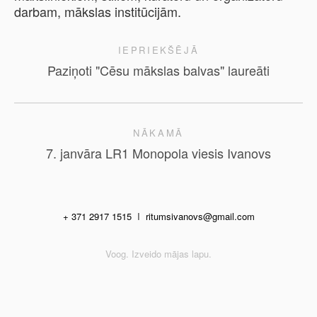
darbam, mākslas institūcijām.
IEPRIEKŠĒJĀ
Paziņoti "Cēsu mākslas balvas" laureāti
NĀKAMĀ
7. janvāra LR1 Monopola viesis Ivanovs
+ 371 2917 1515
I
ritumsivanovs@gmail.com
Voog. Izveido mājas lapu.