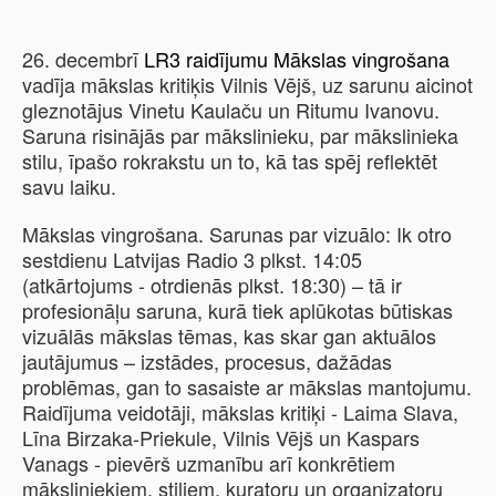
26. decembrī
LR3 raidījumu Mākslas vingrošana
vadīja mākslas kritiķis
Vilnis Vējš
, uz sarunu aicinot
gleznotājus
Vinetu Kaulaču
un
Ritumu Ivanovu
.
Saruna risinājās par mākslinieku, par mākslinieka
stilu, īpašo rokrakstu un to, kā tas spēj reflektēt
savu laiku.
Mākslas vingrošana. Sarunas par vizuālo: Ik otro
sestdienu Latvijas Radio 3 plkst. 14:05
(atkārtojums - otrdienās plkst. 18:30) – tā ir
profesionāļu saruna, kurā tiek aplūkotas būtiskas
vizuālās mākslas tēmas, kas skar gan aktuālos
jautājumus – izstādes, procesus, dažādas
problēmas, gan to sasaiste ar mākslas mantojumu.
Raidījuma veidotāji, mākslas kritiķi - Laima Slava,
Līna Birzaka-Priekule, Vilnis Vējš un Kaspars
Vanags - pievērš uzmanību arī konkrētiem
māksliniekiem, stiliem, kuratoru un organizatoru