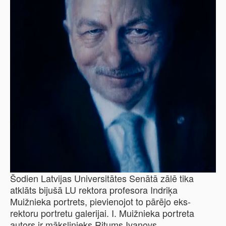
Šodien Latvijas Universitātes Senātā zālē tika
atklāts bijušā LU rektora profesora Indriķa
Muižnieka portrets, pievienojot to pārējo eks-
rektoru portretu galerijai. I. Muižnieka portreta
autors ir mākslinieks Ritums Ivanovs.