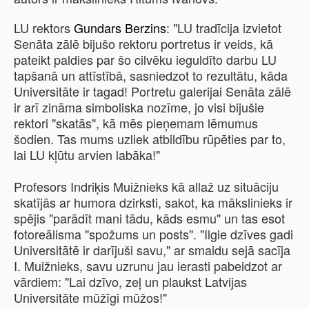
LU rektors
Gundars Berzins
: "LU tradīcija izvietot
Senāta zālē bijušo rektoru portretus ir veids, kā
pateikt paldies par šo cilvēku ieguldīto darbu LU
tapšanā un attīstībā, sasniedzot to rezultātu, kāda
Universitāte ir tagad! Portretu galerijai Senāta zālē
ir arī zināma simboliska nozīme, jo visi bijušie
rektori "skatās", kā mēs pieņemam lēmumus
šodien. Tas mums uzliek atbildību rūpēties par to,
lai LU kļūtu arvien labāka!"
Profesors Indriķis Muižnieks kā allaž uz situāciju
skatījās ar humora dzirksti, sakot, ka mākslinieks ir
spējis "parādīt mani tādu, kāds esmu" un tas esot
fotoreālisma "spožums un posts". "Ilgie dzīves gadi
Universitātē ir darījuši savu," ar smaidu sejā sacīja
I. Muižnieks, savu uzrunu jau ierasti pabeidzot ar
vārdiem: "Lai dzīvo, zeļ un plaukst Latvijas
Universitāte mūžīgi mūžos!"