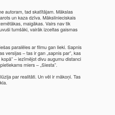
a ne autoram, tad skatītājam. Mākslas
barots un kaza dzīva. Mākslinieciskais
zemētākas, maigākas. Vairs nav tik
kļuvuši tumšāki, vairāk izceltas gaismas
ešas paralēles ar filmu gan lieki. Sapnis
s versijas – tas ir gan „sapnis par”, kas
is kopā” – iezīmējot divu augumu distanci
špietiekams miers – „Siesta”.
lūzija par realitāti. Un vēl ir mākoņi. Tas
kla.