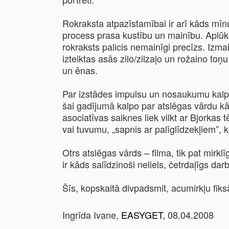
Rokraksta atpazīstamībai ir arī kāds mīnus
process prasa kustību un mainību. Aplūkoj
rokraksts palicis nemainīgi precīzs. Izm
izteiktas asās zilo/zilzaļo un rožaino toņ
un ēnas.
Par izstādes impulsu un nosaukumu kalpoju
šai gadījumā kalpo par atslēgas vārdu kād
asociatīvas saiknes liek vilkt ar Bjorkas
vai tuvumu, „sapnis ar palīglīdzekļiem”, k
Otrs atslēgas vārds – filma, tik pat mirklī
ir kāds salīdzinoši neliels, četrdaļīgs dar
Šīs, kopskaitā divpadsmit, acumirkļu fik
Ingrīda Ivane,
EASYGET
, 08.04.2008