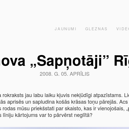
JAUNUMI
GLEZNAS
VIDE
ova „Sapņotāji” Rī
2008. G. 05. APRĪLIS
 rokraksts jau labu laiku kļuvis nekļūdīgi atpazīstams. Li
tās aprisēs un sapludina košās krāsas toņu pārejās. Acs i
 rodas mūsu priekšstati par skaisto, kas ir vienojošais, „
 līniju kārtojums var to pārvērst neglītā?