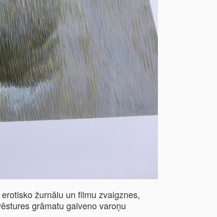
erotisko žurnālu un filmu zvaigznes,
vēstures grāmatu galveno varoņu