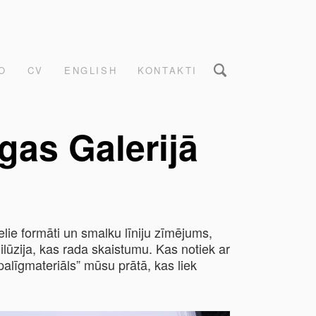
O
CV
ENGLISH
KONTAKTI
gas Galerijā
elie formāti un smalku līniju zīmējums,
lūzija, kas rada skaistumu. Kas notiek ar
palīgmateriāls” mūsu prātā, kas liek