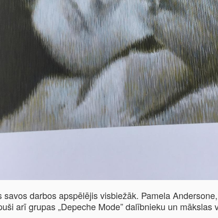
 savos darbos apspēlējis visbiežāk. Pamela Andersone, 
puši arī grupas „Depeche Mode” dalībnieku un mākslas 