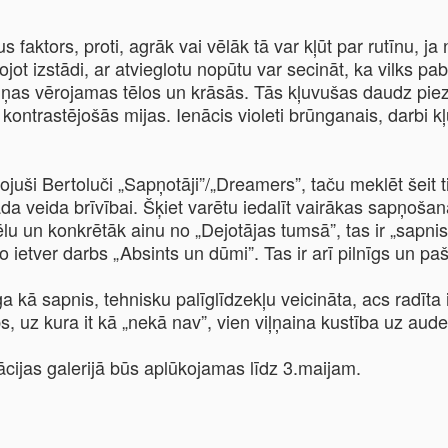
 faktors, proti, agrāk vai vēlāk tā var kļūt par rutīnu, j
ot izstādi, ar atvieglotu nopūtu var secināt, ka vilks pa
aiņas vērojamas tēlos un krāsās. Tās kļuvušas daudz pie
u kontrastējošās mijas. Ienācis violeti brūnganais, darbi 
ši Bertoluči „Sapņotāji”/„Dreamers”, taču meklēt šeit ti
a veida brīvībai. Šķiet varētu iedalīt vairākas sapņošana
 tēlu un konkrētāk ainu no „Dejotājas tumsā”, tas ir „sapn
o ietver darbs „Absints un dūmi”. Tas ir arī pilnīgs un pa
ga kā sapnis, tehnisku palīglīdzekļu veicināta, acs radīta i
bs, uz kura it kā „nekā nav”, vien viļņaina kustība uz aude
sācijas galerijā būs aplūkojamas līdz 3.maijam.