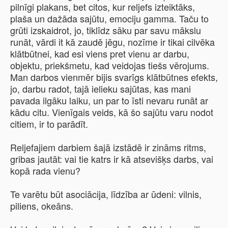
pilnīgi plakans, bet citos, kur reljefs izteiktāks,
plaša un dažāda sajūtu, emociju gamma. Taču to
grūti izskaidrot, jo, tiklīdz sāku par savu mākslu
runāt, vārdi it kā zaudē jēgu, nozīme ir tikai cilvēka
klātbūtnei, kad esi viens pret vienu ar darbu,
objektu, priekšmetu, kad veidojas tiešs vērojums.
Man darbos vienmēr bijis svarīgs klātbūtnes efekts,
jo, darbu radot, tajā ielieku sajūtas, kas mani
pavada ilgāku laiku, un par to īsti nevaru runāt ar
kādu citu. Vienīgais veids, kā šo sajūtu varu nodot
citiem, ir to parādīt.
Reljefajiem darbiem šajā izstādē ir zināms ritms,
gribas jautāt: vai tie katrs ir kā atsevišķs darbs, vai
kopā rada vienu?
Te varētu būt asociācija, līdzība ar ūdeni: vilnis,
piliens, okeāns.