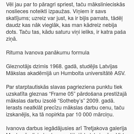
Vēl jau par to pāragri spriest, taču mākslinieciskās
noslieces noteikti izpaužas. Viņiem ir savs
skatījums; uzreiz var just, ka ir bijis pamats, tādēļ
daudz kas nāk vieglāk, kas man kādreiz nebija
dots. Taču tas, kādu saturu viņi ieliks, ir katra paša
ziņā.
Rituma Ivanova panākumu formula
Gleznotājs dzimis 1968. gadā, studējis Latvijas
Mākslas akadēmijā un Humbolta universitātē ASV.
Par starptautiskās slavas pagrieziena punktu tiek
uzskatīta gleznas “Frame 05” pārdošana prestižajā
mākslas darbu izsolē “Sotheby’s” 2009. gadā.
Ierasts neatklāt precīzu mākslas darbu cenu, taču
izskanējis, ka tā nopirkta par 10 000 mārciņu.
Ivanova darbus iegādājusies arī Tretjakova galerija