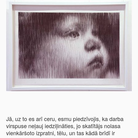
Jā, uz to es arī ceru, esmu piedzīvojis, ka darba
virspuse neļauj iedziļināties, jo skatītājs nolasa
vienkāršoto izpratni, tēlu, un tas kādā brīdī ir