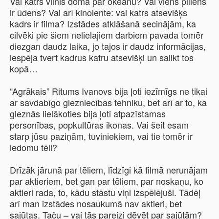
Vai katrs vilnis domā par okeānu? Vai viens piliens
ir ūdens? Vai arī kinolente: vai katrs atsevišķs
kadrs ir filma? Izstādes atklāšanā secinājām, ka
cilvēki pie šiem nelielajiem darbiem pavada tomēr
diezgan daudz laika, jo tajos ir daudz informācijas,
iespēja tvert kadrus katru atsevišķi un salikt tos
kopā…
“Agrākais” Ritums Ivanovs bija ļoti iezīmīgs ne tikai
ar savdabīgo glezniecības tehniku, bet arī ar to, ka
gleznās lielākoties bija ļoti atpazīstamas
personības, popkultūras ikonas. Vai šeit esam
starp jūsu paziņām, tuviniekiem, vai tie tomēr ir
iedomu tēli?
Drīzāk jārunā par tēliem, līdzīgi kā filmā nerunājam
par aktieriem, bet gan par tēliem, par noskaņu, ko
aktieri rada, to, kādu stāstu viņi izspēlējuši. Tādēļ
arī man izstādes nosaukumā nav aktieri, bet
sajūtas. Taču – vai tās pareizi dēvēt par sajūtām?