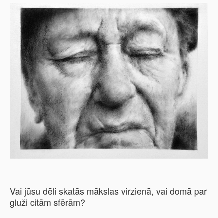
Vai jūsu dēli skatās mākslas virzienā, vai domā par
gluži citām sfērām?