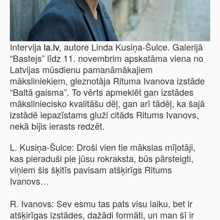
Intervija
la.lv
, autore Linda Kusiņa-Šulce. Galerijā
“Bastejs” līdz 11. novembrim apskatāma viena no
Latvijas mūsdienu pamanāmākajiem
māksliniekiem, gleznotāja Rituma Ivanova izstāde
“Baltā gaisma”. To vērts apmeklēt gan izstādes
māksliniecisko kvalitāšu dēļ, gan arī tādēļ, ka šajā
izstādē iepazīstams gluži citāds Ritums Ivanovs,
nekā bijis ierasts redzēt.
L. Kusiņa-Šulce: Droši vien tie mākslas mīļotāji,
kas pieraduši pie jūsu rokraksta, būs pārsteigti,
viņiem šis šķitīs pavisam atšķirīgs Ritums
Ivanovs…
R. Ivanovs: Sev esmu tas pats visu laiku, bet ir
atšķirīgas izstādes, dažādi formāti, un man šī ir