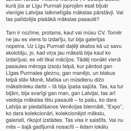
kurā jūs ar Līgu Purmali joprojām esat bijuši
vienīgie Latvijas laikmetīgās mākslas pārstāvji. Vai
tas palīdzējis plašākā mākslas pasaulē?
Tam ir nozīme, protams, kaut vai mūsu CV. Tomēr
ne jau es viens to izdarīju, tur bija galerijas
nopelns. Uz Līgu Purmali daļēji skatos kā uz savu
skolotāju, jo, kad viņa jau mākslā bija kaut ko
izdarījusi, es vēl tikai mācījos. Tādēļ nonākt vienā
pasaules mēroga izsoļu telpā, kur pārdod gan
Līgas Purmales gleznu, gan manējo, un blakus
telpā stāv Monē, Matisa un mūsdienu dižo
mākslinieku darbi – tā bija īpaša sajūta. Tas, ka tur
bijām, bija svarīgi gan man, gan Latvijai, tas arī
veidoja mākslas tēlu pasaulē – to pašu, ko dara
Latvija ar piedalīšanos Venēcijas biennālē, “Expo”,
ko dara kolekcionāri, kolekcionējot mākslu,
galeristi, rīkojot izstādes. Tas viss ir saistīts. Vai nu
mēs – šajā gadījumā nosacīti – ēdam lokālu