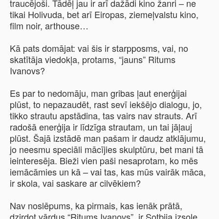
traucējoši. Tādēļ jau ir arī dažādi kino žanri – ne
tikai Holivuda, bet arī Eiropas, ziemeļvalstu kino,
film noir, arthouse…
Kā pats domājat: vai šis ir starpposms, vai, no
skatītāja viedokļa, protams, “jauns” Ritums
Ivanovs?
Es par to nedomāju, man gribas ļaut enerģijai
plūst, to nepazaudēt, rast sevī iekšējo dialogu, jo,
tikko strautu apstādina, tas vairs nav strauts. Arī
radošā enerģija ir līdzīga strautam, un tai jāļauj
plūst. Šajā izstādē man pašam ir daudz atklājumu,
jo neesmu speciāli mācījies skulptūru, bet mani tā
ieinteresēja. Bieži vien paši nesaprotam, ko mēs
iemācāmies un kā – vai tas, kas mūs vairāk māca,
ir skola, vai saskare ar cilvēkiem?
Nav noslēpums, ka pirmais, kas ienāk prātā,
dzirdot vārdus “Ritums Ivanovs”, ir Sotbija izsole,