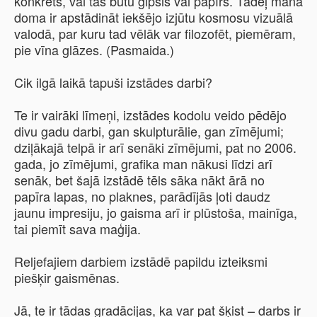
konkrēts, vai tas būtu ģipsis vai papīrs. Tādēļ mana
doma ir apstādināt iekšējo izjūtu kosmosu vizuālā
valodā, par kuru tad vēlāk var filozofēt, piemēram,
pie vīna glāzes. (Pasmaida.)
Cik ilgā laikā tapuši izstādes darbi?
Te ir vairāki līmeņi, izstādes kodolu veido pēdējo
divu gadu darbi, gan skulpturālie, gan zīmējumi;
dziļākajā telpā ir arī senāki zīmējumi, pat no 2006.
gada, jo zīmējumi, grafika man nākusi līdzi arī
senāk, bet šajā izstādē tēls sāka nākt ārā no
papīra lapas, no plaknes, parādījās ļoti daudz
jaunu impresiju, jo gaisma arī ir plūstoša, mainīga,
tai piemīt sava maģija.
Reljefajiem darbiem izstādē papildu izteiksmi
piešķir gaismēnas.
Jā, te ir tādas gradācijas, ka var pat šķist – darbs ir