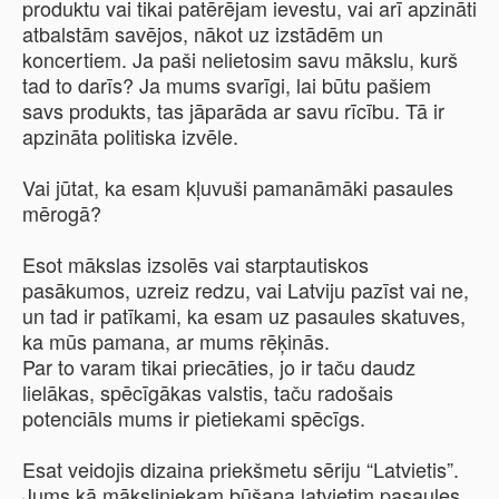
produktu vai tikai patērējam ievestu, vai arī apzināti
atbalstām savējos, nākot uz izstādēm un
koncertiem. Ja paši nelietosim savu mākslu, kurš
tad to darīs? Ja mums svarīgi, lai būtu pašiem
savs produkts, tas jāparāda ar savu rīcību. Tā ir
apzināta politiska izvēle.
Vai jūtat, ka esam kļuvuši pamanāmāki pasaules
mērogā?
Esot mākslas izsolēs vai starptautiskos
pasākumos, uzreiz redzu, vai Latviju pazīst vai ne,
un tad ir patīkami, ka esam uz pasaules skatuves,
ka mūs pamana, ar mums rēķinās.
Par to varam tikai priecāties, jo ir taču daudz
lielākas, spēcīgākas valstis, taču radošais
potenciāls mums ir pietiekami spēcīgs.
Esat veidojis dizaina priekšmetu sēriju “Latvietis”.
Jums kā māksliniekam būšana latvietim pasaules