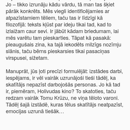
Jo – tikko izrunāju kādu vārdu, tā man tas šķiet
pārāk konkrēts. Mēs viegli identificējamies ar
atpazīstamiem tēliem, taču tas ir līdzīgi kā
filozofijā: teksts kļūst par ideju tikai tad, kad to
izlaižam caur sevi. Ir jābūt kādam briedumam, lai
mēs varētu tam pieskarties. Tāpat kā pasakā:
pieaugušais zina, ka tajā iekodēts milzīgs nozīmju
slānis, taču bērns pieskarsies tikai pasaciņas
virspusei, sižetam.
Manuprāt, jūs ļoti precīzi formulējāt: izstādes darbi,
iespējams, ir vēl vairāk uzrunājoši tieši tādēļ, ka
skatītājs nepazīst darbojošās personas. Jo kā tad
ir, piemēram, Holivudas kino? To skatoties, taču
redzam vairāk Tomu Krūzu, ne viņa tēloto varoni.
Tādēļ šajā izstādē, kuras tēlus skatītājs neatpazīst,
emocijas uzrunā tiešāk…