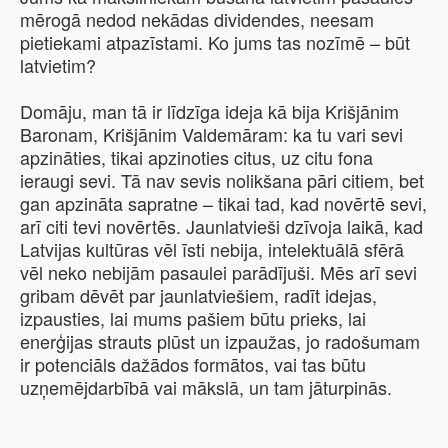
mērogā nedod nekādas dividendes, neesam
pietiekami atpazīstami. Ko jums tas nozīmē – būt
latvietim?
Domāju, man tā ir līdzīga ideja kā bija Krišjānim
Baronam, Krišjānim Valdemāram: ka tu vari sevi
apzināties, tikai apzinoties citus, uz citu fona
ieraugi sevi. Tā nav sevis nolikšana pāri citiem, bet
gan apzināta sapratne – tikai tad, kad novērtē sevi,
arī citi tevi novērtēs. Jaunlatvieši dzīvoja laikā, kad
Latvijas kultūras vēl īsti nebija, intelektuālā sfērā
vēl neko nebijām pasaulei parādījuši. Mēs arī sevi
gribam dēvēt par jaunlatviešiem, radīt idejas,
izpausties, lai mums pašiem būtu prieks, lai
enerģijas strauts plūst un izpaužas, jo radošumam
ir potenciāls dažādos formātos, vai tas būtu
uzņemējdarbībā vai mākslā, un tam jāturpinās.