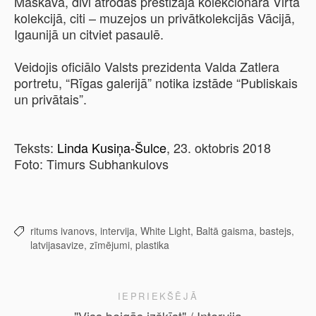
Maskavā, divi atrodas prestižajā kolekcionāra Virta
kolekcijā, citi – muzejos un privātkolekcijās Vācijā,
Igaunijā un citviet pasaulē.
Veidojis oficiālo Valsts prezidenta Valda Zatlera
portretu, “Rīgas galerijā” notika izstāde “Publiskais
un privātais”.
Teksts:
Linda Kusiņa-Šulce
, 23. oktobris 2018
Foto: Timurs Subhankulovs
ritums ivanovs,
intervija,
White Light,
Baltā gaisma,
bastejs,
latvijasavize,
zīmējumi,
plastika
IEPRIEKŠĒJĀ