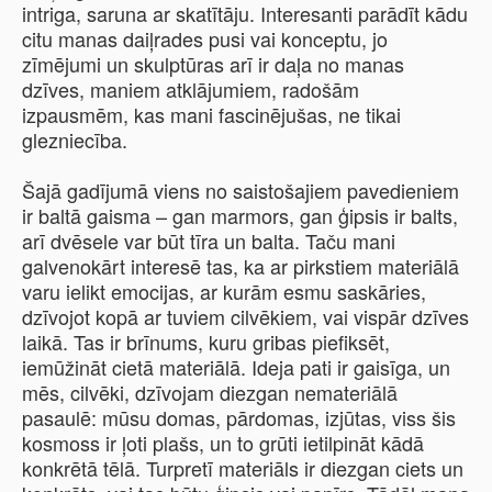
intriga, saruna ar skatītāju. Interesanti parādīt kādu
citu manas daiļrades pusi vai konceptu, jo
zīmējumi un skulptūras arī ir daļa no manas
dzīves, maniem atklājumiem, radošām
izpausmēm, kas mani fascinējušas, ne tikai
glezniecība.
Šajā gadījumā viens no saistošajiem pavedieniem
ir baltā gaisma – gan marmors, gan ģipsis ir balts,
arī dvēsele var būt tīra un balta. Taču mani
galvenokārt interesē tas, ka ar pirkstiem materiālā
varu ielikt emocijas, ar kurām esmu saskāries,
dzīvojot kopā ar tuviem cilvēkiem, vai vispār dzīves
laikā. Tas ir brīnums, kuru gribas piefiksēt,
iemūžināt cietā materiālā. Ideja pati ir gaisīga, un
mēs, cilvēki, dzīvojam diezgan nemateriālā
pasaulē: mūsu domas, pārdomas, izjūtas, viss šis
kosmoss ir ļoti plašs, un to grūti ietilpināt kādā
konkrētā tēlā. Turpretī materiāls ir diezgan ciets un