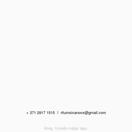
+ 371 2917 1515
I
ritumsivanovs@gmail.com
Voog. Izveido mājas lapu.