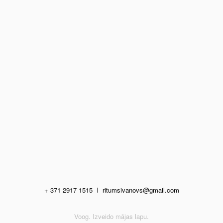
+ 371 2917 1515
I
ritumsivanovs@gmail.com
Voog. Izveido mājas lapu.