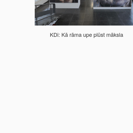
KDi: Kā rāma upe plūst māksla