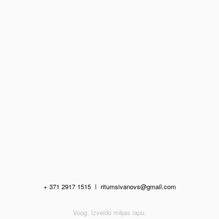
+ 371 2917 1515
I
ritumsivanovs@gmail.com
Voog. Izveido mājas lapu.