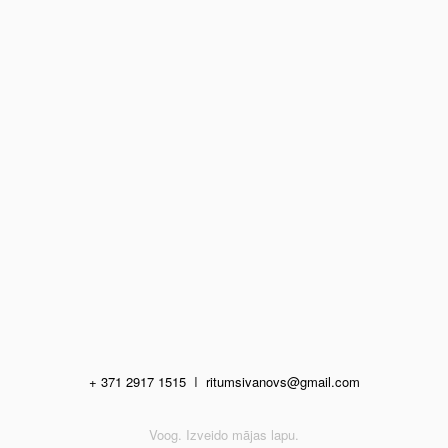
+ 371 2917 1515
I
ritumsivanovs@gmail.com
Voog. Izveido mājas lapu.