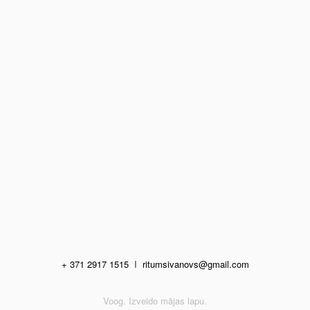
+ 371 2917 1515
I
ritumsivanovs@gmail.com
Voog. Izveido mājas lapu.