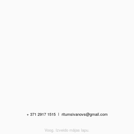
+ 371 2917 1515
I
ritumsivanovs@gmail.com
Voog. Izveido mājas lapu.