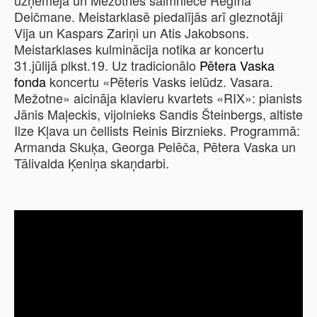
uzņēmēja un Mežotnes saimniece Regīna
Deičmane. Meistarklasē piedalījās arī gleznotāji
Vija un Kaspars Zariņi un Atis Jakobsons.
Meistarklases kulminācija notika ar koncertu
31.jūlijā plkst.19. Uz tradicionālo
Pētera Vaska
fonda
koncertu «Pēteris Vasks ielūdz. Vasara.
Mežotne» aicināja klavieru kvartets «RIX»: pianists
Jānis Maļeckis, vijolnieks Sandis Šteinbergs, altiste
Ilze Kļava un čellists Reinis Birznieks. Programmā:
Armanda Skuķa, Georga Pelēča, Pētera Vaska un
Tālivalda Ķeniņa skaņdarbi.