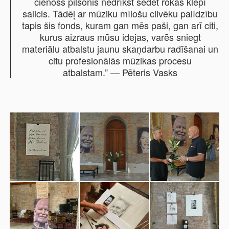
cienošs pilsonis nedrīkst sēdēt rokas klēpī
salicis. Tādēļ ar mūziku mīlošu cilvēku palīdzību
tapis šis fonds, kuram gan mēs paši, gan arī citi,
kurus aizraus mūsu idejas, varēs sniegt
materiālu atbalstu jaunu skaņdarbu radīšanai un
citu profesionālās mūzikas procesu
atbalstam.”
— Pēteris Vasks