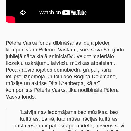
Pētera Vaska fonda dibināšanas ideja pieder
komponistam Pēterim Vaskam, kurš savā 65. gadu
jubilejā nāca klajā ar iniciatīvu veidot materiālo
līdzekļu uzkrājumu latviešu mūzikas atbalstam.
Pēcāk apvienojoties domubiedru grupai, kurā
ietilpst uzņēmēja un tēlniece Regīna Deičmane,
mūziķe un aktrise Dita Krenberga, kā arī
komponists Pēteris Vasks, tika nodibināts Pētera
Vaska fonds.
“Latvija nav iedomājama bez mūzikas, bez
kultūras. Laikā, kad mūsu nācijas kultūras
pastāvēšana ir patiesi apdraudēta, neviens sevi