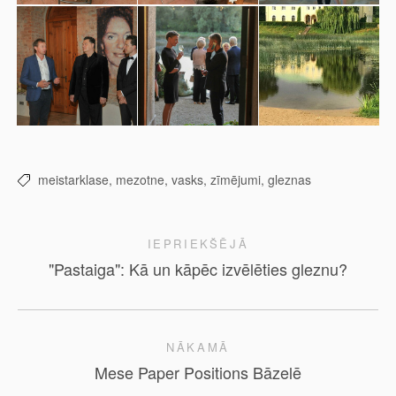
meistarklase,
mezotne,
vasks,
zīmējumi,
gleznas
IEPRIEKŠĒJĀ
"Pastaiga": Kā un kāpēc izvēlēties gleznu?
NĀKAMĀ
Mese Paper Positions Bāzelē