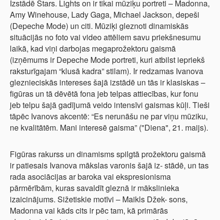
Izstādē Stars. Lights on ir tikai mūziķu portreti – Madonna,
Amy Winehouse, Lady Gaga, Michael Jackson, depeši
(Depeche Mode) un citi. Mūziķi gleznoti dinamiskās
situācijās no foto vai video attēliem savu priekšnesumu
laikā, kad viņi darbojas megaprožektoru gaismā
(izņēmums ir Depeche Mode portreti, kuri atbilst iepriekš
raksturīgajam “klusā kadra” stilam). Ir redzamas Ivanova
gleznieciskās intereses šajā izstādē un tās ir klasiskas –
figūras un tā dēvētā fona jeb telpas attiecības, kur fonu
jeb telpu šajā gadījumā veido intensīvi gaismas kūļi. Tieši
tāpēc Ivanovs akcentē: “Es nerunāšu ne par viņu mūziku,
ne kvalitātēm. Mani interesē gaisma” ("Diena", 21. maijs).
Figūras rakurss un dinamisms spilgtā prožektoru gaismā
ir patiesais Ivanova mākslas varonis šajā iz- stādē, un tas
rada asociācijas ar baroka vai ekspresionisma
pārmērībām, kuras savaldīt gleznā ir mākslinieka
izaicinājums. Sižetiskie motīvi – Maikls Džek- sons,
Madonna vai kāds cits ir pēc tam, kā primārās