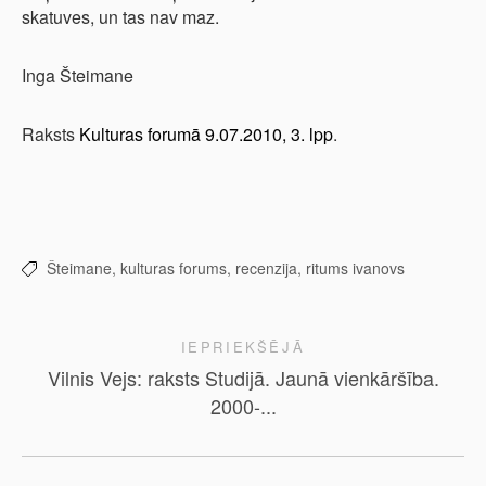
skatuves, un tas nav maz.
Inga Šteimane
Raksts
Kulturas forumā 9.07.2010, 3. lpp
.
Šteimane,
kulturas forums,
recenzija,
ritums ivanovs
IEPRIEKŠĒJĀ
Vilnis Vejs: raksts Studijā. Jaunā vienkāršība.
2000-...