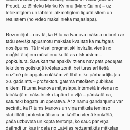
Freud), uz tēlnieku Marku Kvinnu (Marc Quinn) – uz
ietekmīgiem un labiem laikmetīgiem figurālistiem un
reālistiem (no video mākslinieka mājaslapā).
Rezumējot – nav tā, ka Rituma Ivanova māksla noburtu ar
tādu sevišķi apjūsmotu mākslas kvalitāti kā mūžīgais
noslēpums. Tā ir visai pragmatiski ievirzīta vienā no
maģistrālajiem mūsdienu kultūras diskursiem –
popkultūrā. Savukārt tās apakšvirziens nav pats pēdējais
iekritiens gotiskajā krēslas zonā, bet turas arī tiešā
nozīmē pie apgaismotākām vērtībām, ko pārbaudījis jau
20. gadsimts – prožektoru gaismā mītošiem publikas
elkiem. Rituma Ivanova mājaslapa internetā ir viena no
labākajām mākslinieku lapām Latvijā – pārskatāma,
saturiski bagāta un operatīva. Ar zināmu gandarījumu var
secināt, ka Ritums Ivanovs un viņa māksla iemieso
stabilitāti, profesionālismu un kārtību vienā konkrētā,
paša uzbūvētā un koptā teritorijā, ko sauc par viņa
daiļradi un kas ir daļa no Latvijas redzamākās mākslas