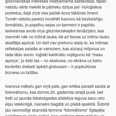
gleznieciskās intereses neatņemama sastāvdaļa, tāpēc
nebūtu vērts meklēt te pārlieku dziļus psi- holoģiskos
portretus, šajā ziņā viss paliek šova faktūras līmenī.
Tomēr nebūtu pareizi novērtēt Ivanovu kā bezkaislīgu
formālistu, jo popdīvu sejas un ķermeņi ir papildu
iedvesmas avots viņa gleznieciskajām fantāzijām, kas
vienmēr nāk no intīmā lauka, kā arī tiecas uz intīmo lauku
skatītāja apziņā. Un šeit nav pretrunu starp to, ka intīmas
refleksijas saistās ar varoņiem, kas aizrauj miljonus un
rada tādu socio- loģiski kaldinātu nojēgumu kā “masu
apziņa”, jo tieši tas – no skatuves, no ekrāna uz katru
konkrēto dvēseli apkārt globusam – ir popkultūras
bizness un būtība.
Ivanova mākslu gan viņš pats, gan kritika parasti saista ar
fotoreālismu, kas dzimis 20. gadsimta otrajā pusē, bet
tieši uz jaunās tūkstošgades sliekšņa ieguva savu otro
elpu ietekmīgā, niansēm bagātā un plašā spektrā. Šobrīd
jau vecmodīgi skanošā termina “fotoreālisms” ilgtspēja
saistāma ar ciešo saikni, kas veidojas starp mākslu un