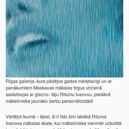
Rīgas galerija, kura pēdējos gados mērķtiecīgi un ar
panākumiem Maskavas mākslas tirgus virzienā
sadarbojas ar glezno- tāju Ritumu Ivanovu, piedāvā
mākslinieka jaunāko darbu personālizstādi.
Vērtējot īsumā – šķiet, šī ir līdz šim labākā Rituma
Ivanova mākslas skate, kur mākslinieka vienmēr uzturētā