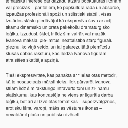
tematiskā interese par dažādu atzaru popkultūras ikonām
vai precīzāk – par tēliem, ko popkultūra rada un absorbē,
izpaužas profesionāli spoži un stilistiski stabili, visas
izstādes stāstu piedāvājot kā ekspresīvu šovu ar acij
tīkamu dinamisko un prātā paliekošu dramaturģisko
loģiku. Izzudusi, šķiet, ir līdz šim vairāk vai mazāk
Ivanova mākslai pie- mitusī neatbilstība starp figurālu
gleznu, ko viņš veido, un tai galarezultātā piemītošu
klusās dabas raksturu, kas liedza Ivanova figūrām
atraisīties skatītāja apziņā.
Tieši ekspresivitāte, kas panākta ar “lielās otas metodi”,
kā to nosauc pats mākslinieks, liek pārvarēt Ivanova
stilam līdz šim raksturīgo intraverto toni un zi- nāmu
statiskumu, kas kontrastēja ne viens ar figurāla darba
loģiku, bet arī ar izvēlētās tematikas – superzvaigznes,
erotisku filmu varoņi, mākslas vēstures ikonas –
nevaldāmi plašo un publisko dvēseli.