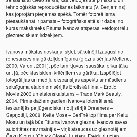
tehnoloģiskās reproducēšanas laikmetu (V. Benjamins),
kas joprojām pieņemas spēkā. Tomēr fotoreālisma
piesaukšanai ir pamats – fotogrāfisks attēls ir daba, no
kuras mākslinieks Ritums Ivanovs atsperas, veidojot tēlu
gleznieciskiem līdzekļiem.
Ivanova mākslas noskaņa, šķiet, sākotnēji izaugusi no
renesanses maigā dziļdomīguma (gleznu sērijas Meitene,
2000, Varoņi, 2001), pēc tam kļuvusi sausāka, pikantāka
un, jā, pēc klasiskiem kritērijiem vulgārāka, izspēlējot
fotogrāfijas un mediju ekspansijas aspektu ar mūsdienu
seksīguma etaloniem sērijās Erotiskā filma – Erotic
Movie 2003 un etalonskaistums – Trade Mark Beauty,
2004. Pirms dažiem gadiem Ivanova fotoreālismā
ieskanējās pa jūgendiskai notij sērijā Dreamers –
Sapņotāji, 2008. Keita Mosa – Berlīnē top filma par Keitu
Mosu un tajā būs Rituma Ivanova glezna. Ivanovs savas
autoritātes nav mainījis – viņš atsaucas uz gleznotājiem
Čaku Klouzu (Chuck Close), Lusianu Freidu (Lucian