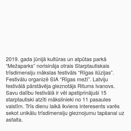
2019. gada jūnijā kultūras un atpūtas parkā
“Mežaparks” norisināja otrais Starptautiskais
trīsdimensiju mākslas festivāls “Rīgas ilūzijas”.
Festivālu organizē SIA “Rīgas meži”. Latviju
festivālā pārstāvēja gleznotājs Ritums Ivanovs.
Savu dalību festivālā ir vēl apstiprinājuši 15
starptautiski atzīti mākslinieki no 11 pasaules
valstīm. Trīs dienu laikā ikviens interesents varēs
sekot unikālu trīsdimensiju gleznojumu tapšanai uz
asfalta.