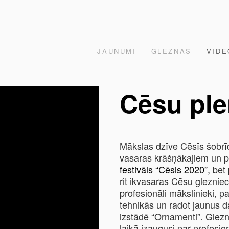
JAUNUMI
GLEZNAS
VIDE
Cēsu ple
Mākslas dzīve Cēsīs šobrīd s
vasaras krāšņākajiem un p
festivāls “Cēsis 2020”
, bet
rit ikvasaras Cēsu gleznie
profesionāli mākslinieki, 
tehnikās un radot jaunus d
izstādē “Ornamenti”. Glez
laikā izaugusi par profesio