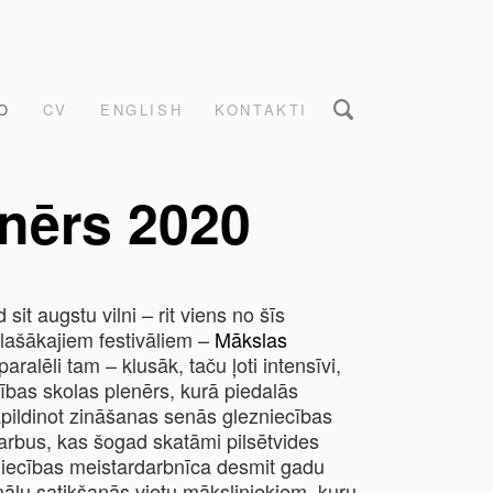
O
CV
ENGLISH
KONTAKTI
nērs 2020
it augstu vilni – rit viens no šīs
lašākajiem festivāliem –
Mākslas
 paralēli tam – klusāk, taču ļoti intensīvi,
cības skolas plenērs, kurā piedalās
papildinot zināšanas senās glezniecības
arbus, kas šogad skatāmi pilsētvides
niecības meistardarbnīca desmit gadu
nālu satikšanās vietu māksliniekiem, kuru