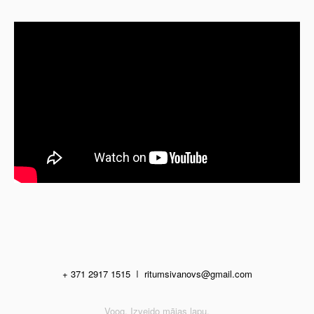
+ 371 2917 1515
I
ritumsivanovs@gmail.com
Voog. Izveido mājas lapu.