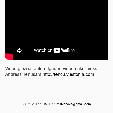
Video glezna, autors Igauņu videomākslinieks
Andress Tenusārs
http://tencu.vjestonia.com
+ 371 2917 1515
I
ritumsivanovs@gmail.com