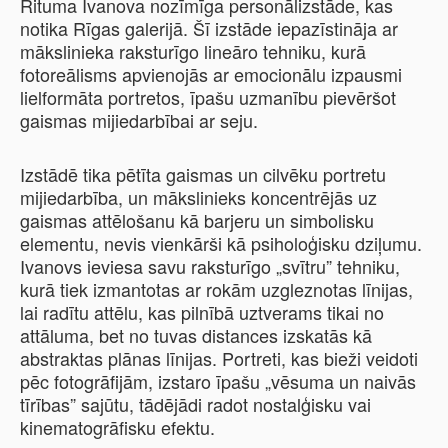
Rituma Ivanova nozīmīga personālizstāde, kas
notika Rīgas galerijā. Šī izstāde iepazīstināja ar
mākslinieka raksturīgo lineāro tehniku, kurā
fotoreālisms apvienojās ar emocionālu izpausmi
lielformāta portretos, īpašu uzmanību pievēršot
gaismas mijiedarbībai ar seju.
Izstādē tika pētīta gaismas un cilvēku portretu
mijiedarbība, un mākslinieks koncentrējās uz
gaismas attēlošanu kā barjeru un simbolisku
elementu, nevis vienkārši kā psiholoģisku dziļumu.
Ivanovs ieviesa savu raksturīgo „svītru” tehniku,
kurā tiek izmantotas ar rokām uzgleznotas līnijas,
lai radītu attēlu, kas pilnībā uztverams tikai no
attāluma, bet no tuvas distances izskatās kā
abstraktas plānas līnijas. Portreti, kas bieži veidoti
pēc fotogrāfijām, izstaro īpašu „vēsuma un naivās
tīrības” sajūtu, tādējādi radot nostalģisku vai
kinematogrāfisku efektu.