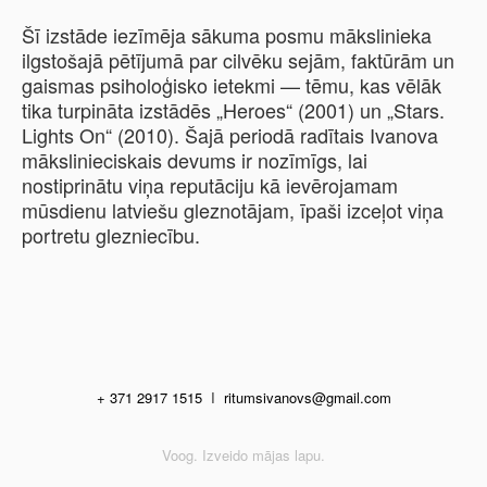
Šī izstāde iezīmēja sākuma posmu mākslinieka
ilgstošajā pētījumā par cilvēku sejām, faktūrām un
gaismas psiholoģisko ietekmi — tēmu, kas vēlāk
tika turpināta izstādēs „Heroes“ (2001) un „Stars.
Lights On“ (2010).
Šajā periodā radītais Ivanova
mākslinieciskais devums ir nozīmīgs, lai
nostiprinātu viņa reputāciju kā ievērojamam
mūsdienu latviešu gleznotājam, īpaši izceļot viņa
portretu glezniecību.
+ 371 2917 1515
I
ritumsivanovs@gmail.com
Voog. Izveido mājas lapu.