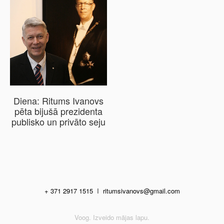
Diena: Ritums Ivanovs
pēta bijušā prezidenta
publisko un privāto seju
+ 371 2917 1515
I
ritumsivanovs@gmail.com
Voog. Izveido mājas lapu.