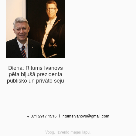
Diena: Ritums Ivanovs
pēta bijušā prezidenta
publisko un privāto seju
+ 371 2917 1515
I
ritumsivanovs@gmail.com
Voog. Izveido mājas lapu.