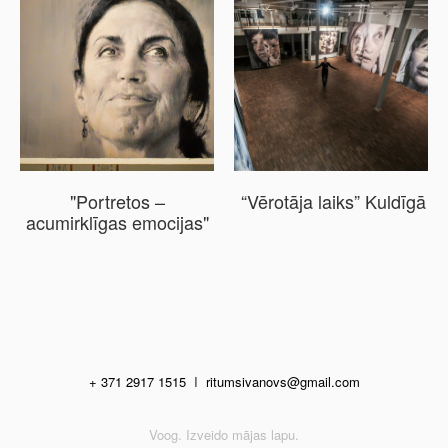
"Portretos –
“Vērotāja laiks” Kuldīgā
acumirklīgas emocijas"
+ 371 2917 1515
I
ritumsivanovs@gmail.com
Voog. Izveido mājas lapu.